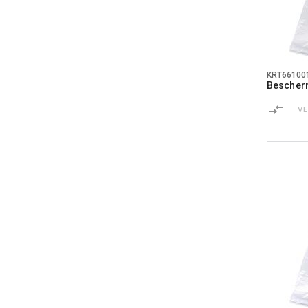
KRT66100
Bescher
V