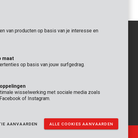
gen van producten op basis van je interesse en
ALGEMEEN
p maat
 Rompuy nv
+32 (0)3 292 92 92
ertenties op basis van jouw surfgedrag.
aat 9
info@varo.com
TECHNISCHE DIENST
+32 (0)3 292 92 90
koppelingen
support@varo.com
timale wisselwerking met sociale media zoals
, Facebook of Instagram.
TIE AANVAARDEN
ALLE COOKIES AANVAARDEN
Ⓒ VARO