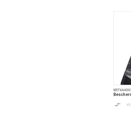
KRT66400
Bescher
V