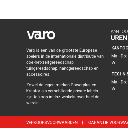
KANTOO
UREN
KANTO
Varo is een van de grootste Europese
Ma - Do:
spelers in de internationale distributie van
doe-het-zelfgereedschap,
Vr:
tuingereedschap, handgereedschap en
TECHNI
accessoires.
Ma - Do:
Zowel de eigen merken Powerplus en
Vr:
Kreator als verschillende private labels
zijn te koop in dhz-winkels over heel de
wereld.
VERKOOPSVOORWAARDEN
|
GARANTIE VOORWA