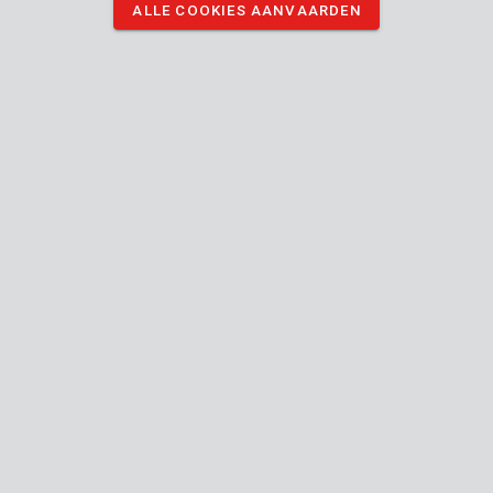
ALLE COOKIES AANVAARDEN
KRTS75001
Stootpet
KRTS76001
Gezichtsbescherming
1