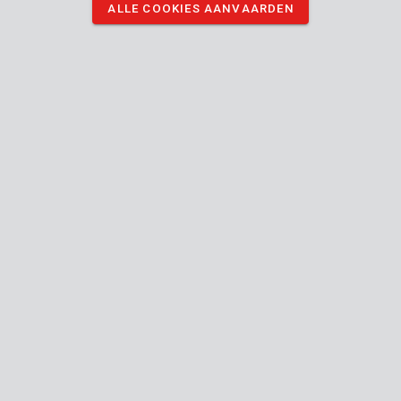
ALLE COOKIES AANVAARDEN
KRT010402
Betonboor Ø 4x75mm
KRT010403
Betonboor Ø 5x85mm