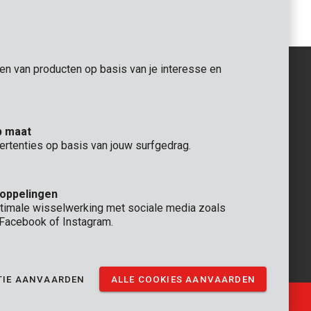
gen van producten op basis van je interesse en
ALGEMEEN
p maat
 Rompuy nv
+32 (0)3 292 92 92
ertenties op basis van jouw surfgedrag.
aat 9
info@varo.com
TECHNISCHE DIENST
+32 (0)3 292 92 90
koppelingen
support@varo.com
timale wisselwerking met sociale media zoals
, Facebook of Instagram.
TIE AANVAARDEN
ALLE COOKIES AANVAARDEN
Ⓒ VARO