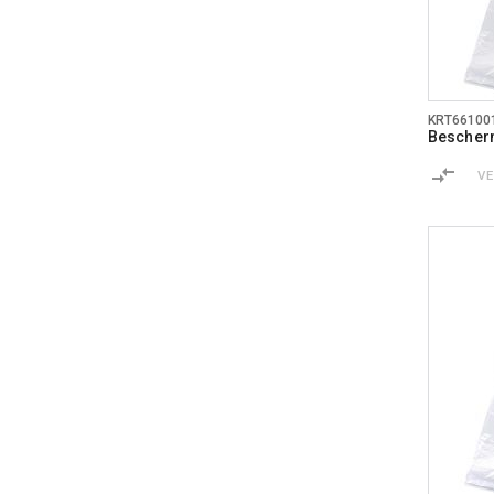
KRT66100
Bescher
V