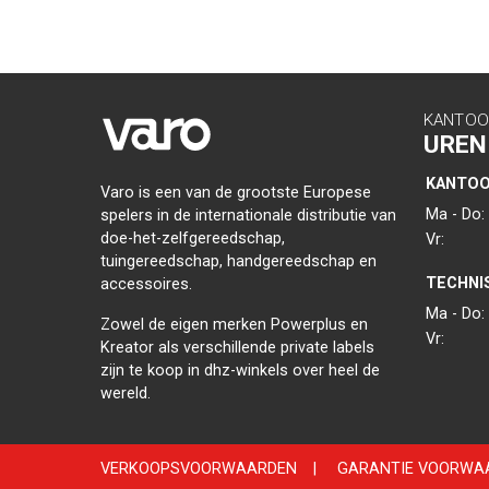
KANTOO
UREN
KANTO
Varo is een van de grootste Europese
Ma - Do:
spelers in de internationale distributie van
doe-het-zelfgereedschap,
Vr:
tuingereedschap, handgereedschap en
TECHNI
accessoires.
Ma - Do:
Zowel de eigen merken Powerplus en
Vr:
Kreator als verschillende private labels
zijn te koop in dhz-winkels over heel de
wereld.
VERKOOPSVOORWAARDEN
|
GARANTIE VOORWA