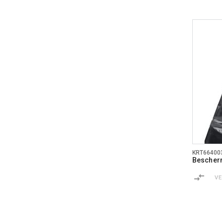
KRT66400
Bescher
V