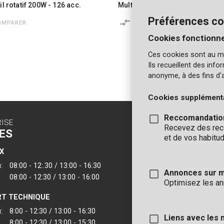
il rotatif 200W - 126 acc.
Multi-outil oscillant 310W - 22 
Préférences co
OMPARER
COMPARER
Cookies fonctionne
Ces cookies sont au m
Ils recueillent des inf
anonyme, à des fins d'
Cookies supplément
Reccomandatio
RISE
CONTACT
Recevez des reco
ES
INFO
et de vos habitud
X
BUREAUX
:
08:00 - 12:.30 / 13:00 - 16:30
VARO - Vic. Van
Annonces sur 
08:00 - 12:30 / 13:00 - 16:00
Joseph Van Instr
Optimisez les an
2500 Lier - Belgi
T TECHNIQUE
VARO IBERICA
:
8:00 - 12:30 / 13:00 - 16:30
Liens avec les 
8:00 - 12:30 / 13:00 - 15:30