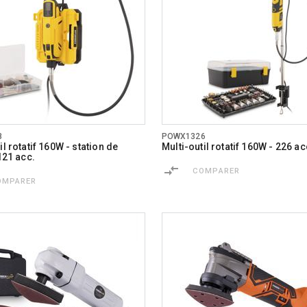
8
POWX1326
il rotatif 160W - station de
Multi-outil rotatif 160W - 226 ac
 121 acc.
COMPARER
OMPARER