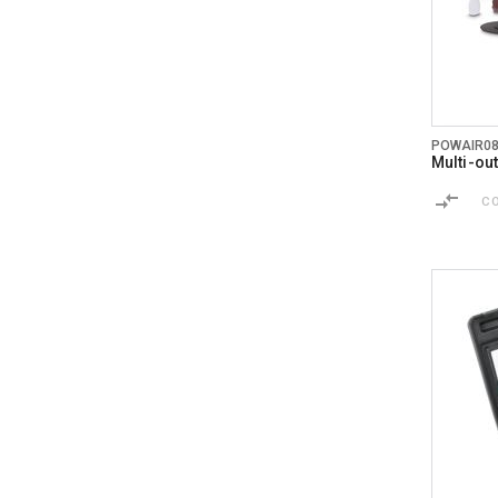
POWAIR0
Multi-ou
C