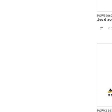
POWE906
Jeu d'acc
C
POWX134