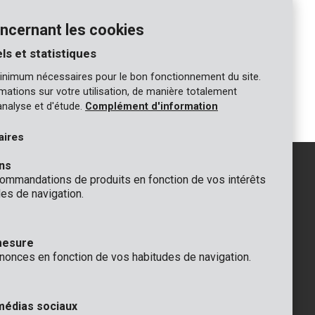
acc.
Multi-outil oscillant 300W - 34 acc.
ncernant les cookies
COMPARER
ls et statistiques
inimum nécessaires pour le bon fonctionnement du site.
1
2
ormations sur votre utilisation, de manière totalement
analyse et d'étude.
Complément d'information
aires
ns
mmandations de produits en fonction de vos intérêts
es de navigation.
GÉNÉRAL
 Rompuy nv
+32 (0)3 292 92 92
mesure
aat 9
info@varo.com
nonces en fonction de vos habitudes de navigation.
que
SUPPORT TECHNIQUE
+32 (0)3 292 92 90
support@varo.com
médias sociaux