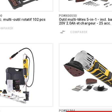
00
POWX00550
. multi-outil rotatif 102 pcs
Outil multi-têtes 5-in-1 - incl. ba
20V 2.0Ah et chargeur - 25 acc.
OMPARER
COMPARER
1
POWX1344