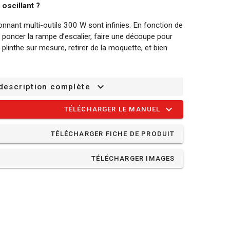
 oscillant ?
onnant multi-outils 300 W sont infinies. En fonction de
z poncer la rampe d’escalier, faire une découpe pour
plinthe sur mesure, retirer de la moquette, et bien
scillant :
 description complète
7MC a 6 vitesses différentes que vous pouvez
ntre 30000 /min et 44000 /min pour chaque travail.
TÉLÉCHARGER LE MANUEL
: Grâce à la poignée auxiliaire, vous avez une prise
TÉLÉCHARGER FICHE DE PRODUIT
 pouvez ajuster la position de cette poignée
siez toujours travailler de la manière la plus
TÉLÉCHARGER IMAGES
 déverrouillage rapide de la pince, vous pouvez changer
ement. Cela se fait sans clé anglaise, et vous aurez à
travail.
nceuse est équipée d’un système auto-agrippant pour