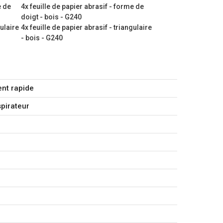
e de
4x feuille de papier abrasif - forme de
doigt - bois - G240
 44000 /min
gulaire
4x feuille de papier abrasif - triangulaire
se : 6
- bois - G240
tion : 2 m
nt rapide
me de doigt
pirateur
r jeu
- forme de doigt - bois - G120
- forme de doigt - bois - G180
- forme de doigt - bois - G240
 triangulaire - bois - G120
 triangulaire - bois - G180