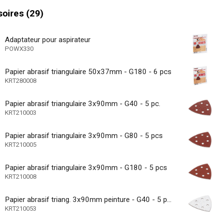
 progressif
oires (29)
glable
t rapide - Démontage sans outils
Adaptateur pour aspirateur
POWX330
 d'alimentation
44000 /min
Papier abrasif triangulaire 50x37mm - G180 - 6 pcs
ts max.
KRT280008
30000 /min
ts min.
Papier abrasif triangulaire 3x90mm - G40 - 5 pc.
36 MO.
énérale
KRT210003
Papier abrasif triangulaire 3x90mm - G80 - 5 pcs
KRT210005
Papier abrasif triangulaire 3x90mm - G180 - 5 pcs
KRT210008
Papier abrasif triang. 3x90mm peinture - G40 - 5 pcs
KRT210053