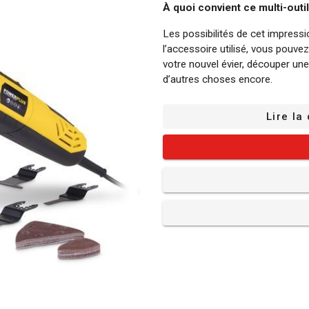
À quoi convient ce multi-outil
Les possibilités de cet impressi
l’accessoire utilisé, vous pouve
votre nouvel évier, découper une 
d’autres choses encore.
Les avantages du multi-outil o
Lire la
Vitesse réglable : Ce POWX134
facilement régler vous-même, e
Poignée supplémentaire réglable 
encore plus ferme. De plus, vous
supplémentaire afin que vous puis
confortable.
Déverrouillage rapide : Grâce au
d’accessoire rapidement et facil
peine besoin d’interrompre votre 
Système auto-agrippant : La po