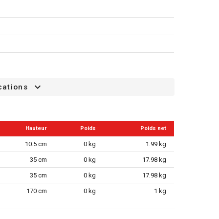
 triangulaire - bois - G240
cations
Hauteur
Poids
Poids net
10.5 cm
0 kg
1.99 kg
35 cm
0 kg
17.98 kg
35 cm
0 kg
17.98 kg
170 cm
0 kg
1 kg