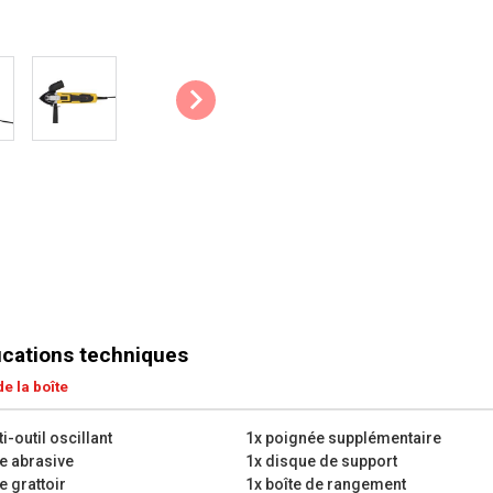
changer le papier de verre rapid
Adaptateur pour aspirateur : Vou
pour recueillir la poussière. Votr
poussière et vous aurez une vue
Softgrip : Le matériau doux de l
confort, il sera donc plus agréa
percussion.
Trucs et astuces :
Lors du ponçage, il est préfé
l’aide d’un chiffon, lorsque 
poussières susceptibles d’e
poncer.
ications techniques
Cet outil multifonction est 
e la boîte
cherchez quelque chose de p
Kreator. Elle comprend par 
i-outil oscillant
1x poignée supplémentaire
pour votre outil multifonction
e abrasive
1x disque de support
Principales caractéristiques 
e grattoir
1x boîte de rangement