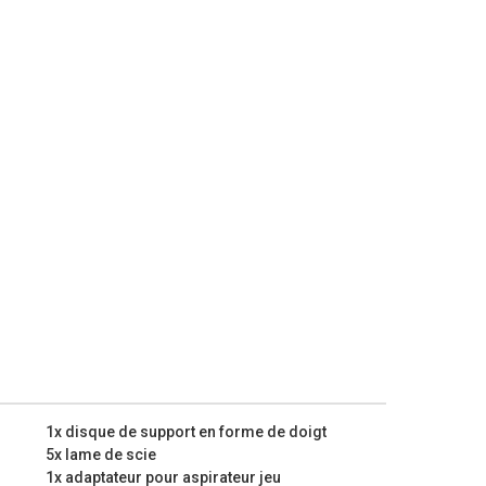
ement et facilement.
s pouvez facilement raccorder l’outil à un aspirateur
e atelier sera ainsi plus propre, vous n’inhalerez pas de
 parfaite.
a poignée softgrip offre plus d’adhérence et de
ble de travailler longtemps avec cette perceuse à
rable de nettoyer rapidement la pièce travaillée, à
vous changez de grain. Vous éliminerez ainsi les
ndommager votre pièce lorsque vous continuez à la
déjà livré avec de nombreux accessoires, mais vous
lus ? N’hésitez pas à consulter notre gamme d’outils
exemple le KRT990045, un jeu complet d’accessoires
1x disque de support en forme de doigt
 oscillant.
5x lame de scie
techniques :
1x adaptateur pour aspirateur jeu