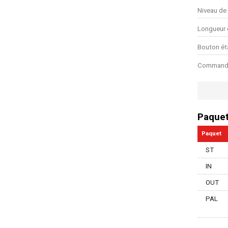
Niveau de
Longueur 
Bouton ét
Commande 
Protection
Nombre de
Paque
Manuel in
Paquet
Type de s
ST
Poignée à
IN
Système a
OUT
Attache de
PAL
Débit d'ai