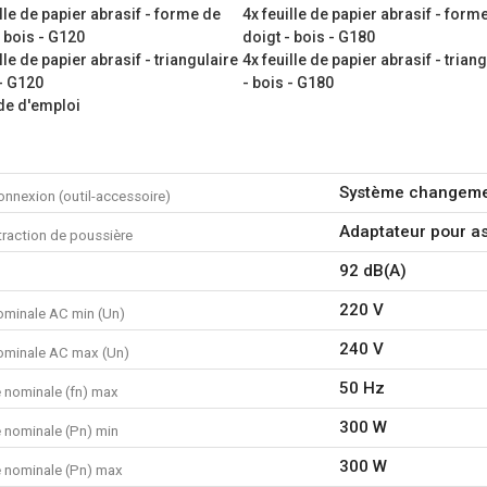
ille de papier abrasif - forme de
4x feuille de papier abrasif - form
Puissance nominale : 300 W
- bois - G120
doigt - bois - G180
Mouvements : 30000 /min -
lle de papier abrasif - triangulaire
4x feuille de papier abrasif - trian
Nombre de réglages de vites
 - G120
- bois - G180
Longueur du câble d’alimenta
e d'emploi
Que contient l’emballage ?
1x multi-outil oscillant
1x poignée supplémentaire
Système changeme
onnexion (outil-accessoire)
1x disque de support en for
2x lame abrasive
Adaptateur pour as
traction de poussière
1x disque de support
92 dB(A)
5x lame de scie
1x lame grattoir
220 V
ominale AC min (Un)
1x boîte de rangement
1x adaptateur pour aspirateu
240 V
ominale AC max (Un)
4x feuille de papier abrasif 
50 Hz
 nominale (fn) max
4x feuille de papier abrasif 
4x feuille de papier abrasif 
300 W
 nominale (Pn) min
4x feuille de papier abrasif -
4x feuille de papier abrasif -
300 W
 nominale (Pn) max