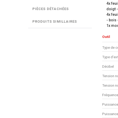
4x feu
doigt 
PIÈCES DÉTACHÉES
4x feui
- bois
PRODUITS SIMILLAIRES
1x mod
Outil
Type de c
Type d'ex
Décibel
Tension n
Tension n
Fréquence
Puissance
Puissance