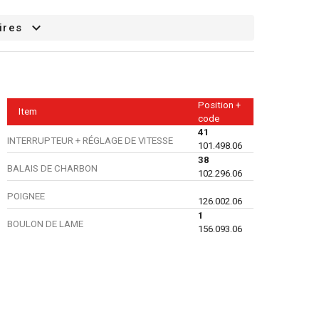
ires
Position +
Item
code
41
INTERRUPTEUR + RÉGLAGE DE VITESSE
101.498.06
38
BALAIS DE CHARBON
102.296.06
POIGNEE
126.002.06
1
BOULON DE LAME
156.093.06