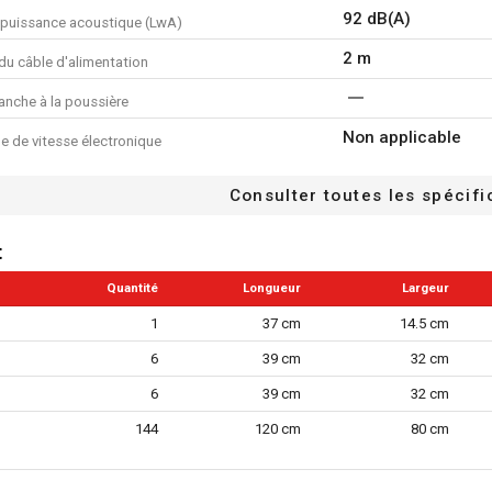
4x feuille de papier abrasif -
92 dB(A)
 puissance acoustique (LwA)
1x mode d'emploi
2 m
du câble d'alimentation
anche à la poussière
Non applicable
de vitesse électronique
 contre les surcharges
Consulter toutes les spécifi
6
 réglages de vitesse
t
clus
Quantité
Longueur
Largeur
n/a
tockage
1
37 cm
14.5 cm
 revêtement souple
6
39 cm
32 cm
uto-aggripant
6
39 cm
32 cm
 câble à bille
144
120 cm
80 cm
r d'extraction des poussières