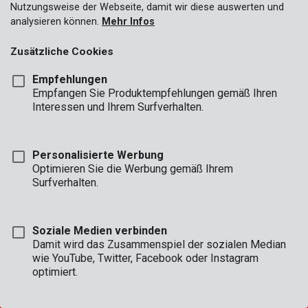
Nutzungsweise der Webseite, damit wir diese auswerten und
analysieren können.
Mehr Infos
Zusätzliche Cookies
GESCHÄFT
Empfehlungen
STD.
Empfangen Sie Produktempfehlungen gemäß Ihren
Interessen und Ihrem Surfverhalten.
BÜRO
Mon - Do:
08:00 - 12:.30 / 13:00 - 16:30
Fre:
08:00 - 12:30 / 13:00 - 16:00
Personalisierte Werbung
Optimieren Sie die Werbung gemäß Ihrem
TECHNISCHER SERVICE
Surfverhalten.
Mon - Do:
8:00 - 12:30 / 13:00 - 16:30
Fre:
8:00 - 12:30 / 13:00 - 15:30
(telefonisch bis 16:00 Uhr erreichbar)
Soziale Medien verbinden
Damit wird das Zusammenspiel der sozialen Median
wie YouTube, Twitter, Facebook oder Instagram
optimiert.
CONDITIONS OF SALE
|
GARANTIEBEDINGUNGEN
|
ALLGEMEINE BEDINGUNGEN