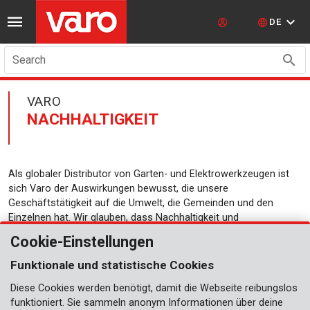
DE
Search
VARO
NACHHALTIGKEIT
Als globaler Distributor von Garten- und Elektrowerkzeugen ist
sich Varo der Auswirkungen bewusst, die unsere
Geschäftstätigkeit auf die Umwelt, die Gemeinden und den
Einzelnen hat. Wir glauben, dass Nachhaltigkeit und
verantwortungsvolles Wirtschaften eine Notwendigkeit für das
Cookie-Einstellungen
Wohlergehen unseres Planeten und künftiger Generationen sind.
Funktionale und statistische Cookies
Wir verpflichten uns, nachhaltige Praktiken in alle unsere
Abteilungen zu integrieren, vom Produktdesign über den Einkauf
Diese Cookies werden benötigt, damit die Webseite reibungslos
bis hin zur Verarbeitung und darüber hinaus. Wir bewerten
funktioniert. Sie sammeln anonym Informationen über deine