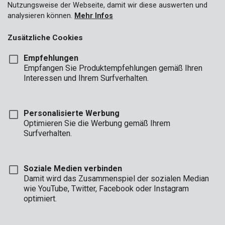
weiterhin unseren ökologischen Fußabdruck und suchen nach
Nutzungsweise der Webseite, damit wir diese auswerten und
Lösungen, um Abfall zu reduzieren, Emissionen zu minimieren
analysieren können.
Mehr Infos
und Energie zu sparen. Darüber hinaus legen wir Wert auf
ethische Arbeitspraktiken, Vielfalt und Inklusion in unserer
Zusätzliche Cookies
Belegschaft und pflegen sinnvolle Partnerschaften mit unserer
Gemeinschaft.
Empfehlungen
Empfangen Sie Produktempfehlungen gemäß Ihren
Interessen und Ihrem Surfverhalten.
Personalisierte Werbung
Optimieren Sie die Werbung gemäß Ihrem
Surfverhalten.
Soziale Medien verbinden
Damit wird das Zusammenspiel der sozialen Median
wie YouTube, Twitter, Facebook oder Instagram
optimiert.