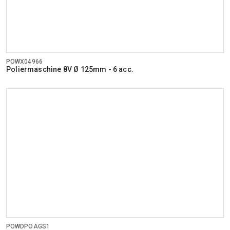
POWX04966
Poliermaschine 8V Ø 125mm - 6 acc.
POWDPOAGS1