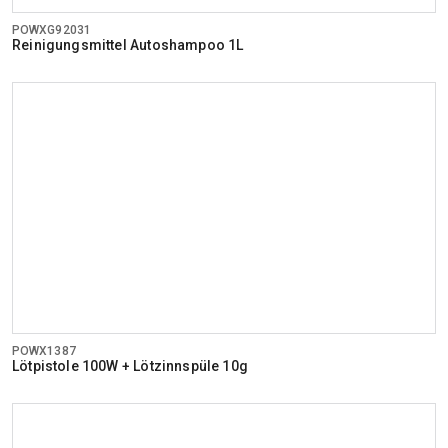
POWXG92031
Reinigungsmittel Autoshampoo 1L
POWX1387
Lötpistole 100W + Lötzinnspüle 10g