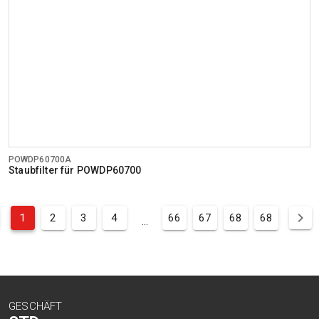
POWDP60700A
Staubfilter für POWDP60700
1
2
3
4
66
67
68
68
...
GESCHÄFT