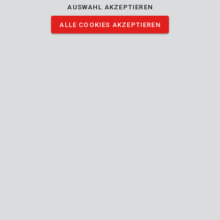
Varo zur Kenntnis genommen haben und bin
AUSWAHL AKZEPTIEREN
einverstanden mit der Verarbeitung meiner Daten,
gemäß den
datenschutzerklärung
ALLE COOKIES AKZEPTIEREN
BENUTZERKONTO ERSTELLEN
Vorteile deines B2B-Kontos
Laden Sie unsere Kataloge herunter
Privatkunden?
Privatkunden können sich über PowerplusTips anmelden, um
Produkte etc. zu registrieren.
GEHEN SIE ZU POWERPLUS
GESCHÄFT
STD.