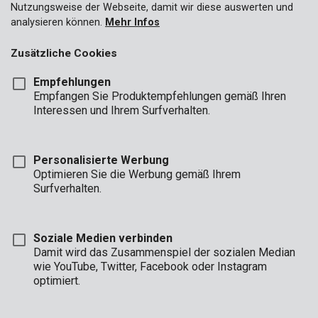
Nutzungsweise der Webseite, damit wir diese auswerten und
Noch kein Benutzerkonto?
analysieren können.
Mehr Infos
Mit Ihrem eigenen B2B-Account können Sie unsere Kataloge
Zusätzliche Cookies
herunterladen.
Empfehlungen
EIN NEUES BENUTZERKONTO ERSTELLEN
Empfangen Sie Produktempfehlungen gemäß Ihren
Interessen und Ihrem Surfverhalten.
Privatkunden?
Privatkunden können sich über PowerplusTips anmelden, um
Produkte etc. zu registrieren.
Personalisierte Werbung
Optimieren Sie die Werbung gemäß Ihrem
Surfverhalten.
GEHEN SIE ZU POWERPLUS
Soziale Medien verbinden
Damit wird das Zusammenspiel der sozialen Median
wie YouTube, Twitter, Facebook oder Instagram
GESCHÄFT
optimiert.
STD.
BÜRO