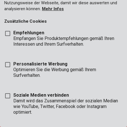
Nutzungsweise der Webseite, damit wir diese auswerten und
analysieren können.
Mehr Infos
Zusätzliche Cookies
GESCHÄFT
Empfehlungen
STD.
Empfangen Sie Produktempfehlungen gemäß Ihren
Interessen und Ihrem Surfverhalten.
BÜRO
Mon - Do:
08:00 - 12:.30 / 13:00 - 16:30
Fre:
08:00 - 12:30 / 13:00 - 16:00
Personalisierte Werbung
Optimieren Sie die Werbung gemäß Ihrem
TECHNISCHER SERVICE
Surfverhalten.
Mon - Do:
8:00 - 12:30 / 13:00 - 16:30
Fre:
8:00 - 12:30 / 13:00 - 15:30
(telefonisch bis 16:00 Uhr erreichbar)
Soziale Medien verbinden
Damit wird das Zusammenspiel der sozialen Median
wie YouTube, Twitter, Facebook oder Instagram
optimiert.
CONDITIONS OF SALE
|
GARANTIEBEDINGUNGEN
|
ALLGEMEINE BEDINGUNGEN