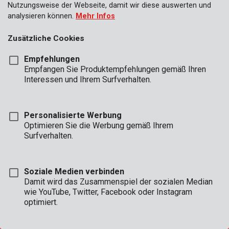
Nutzungsweise der Webseite, damit wir diese auswerten und
analysieren können.
Mehr Infos
Zusätzliche Cookies
GESCHÄFT
Empfehlungen
STD.
Empfangen Sie Produktempfehlungen gemäß Ihren
Interessen und Ihrem Surfverhalten.
BÜRO
Mon - Do:
08:00 - 12:.30 / 13:00 - 16:30
Fre:
08:00 - 12:30 / 13:00 - 16:00
Personalisierte Werbung
Optimieren Sie die Werbung gemäß Ihrem
TECHNISCHER SERVICE
Surfverhalten.
Mon - Do:
8:00 - 12:30 / 13:00 - 16:30
Fre:
8:00 - 12:30 / 13:00 - 15:30
(telefonisch bis 16:00 Uhr erreichbar)
Soziale Medien verbinden
Damit wird das Zusammenspiel der sozialen Median
wie YouTube, Twitter, Facebook oder Instagram
optimiert.
CONDITIONS OF SALE
|
GARANTIEBEDINGUNGEN
|
ALLGEMEINE BEDINGUNGEN