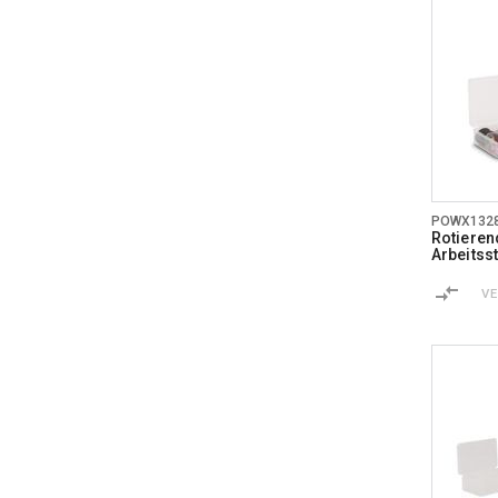
POWX132
Rotieren
Arbeitsst
V