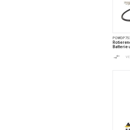
POWDP75
Rotierend
Batterie
V