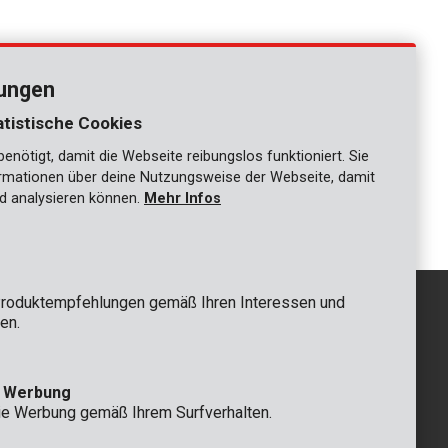
lungen
atistische Cookies
nötigt, damit die Webseite reibungslos funktioniert. Sie
ationen über deine Nutzungsweise der Webseite, damit
1
d analysieren können.
Mehr Infos
roduktempfehlungen gemäß Ihren Interessen und
en.
GRUNDSÄTZLICH
e Werbung
 Rompuy nv
+32 (0)3 292 92 92
ie Werbung gemäß Ihrem Surfverhalten.
aat 9
info@varo.com
n