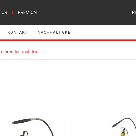
TOR
|
PREMION
R
KONTAKT
NACHHALTIGKEIT
otierendes multitool