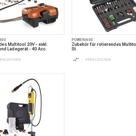
300
POWE90600
es Multitool 20V - exkl.
Zubehör für rotierendes Multit
 und Ladegerät - 40 Acc.
St.
ERGLEICHEN
VERGLEICHEN