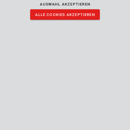
AUSWAHL AKZEPTIEREN
ALLE COOKIES AKZEPTIEREN
POWX1326
Rotierendes Multitool 160W - 226 Acc.