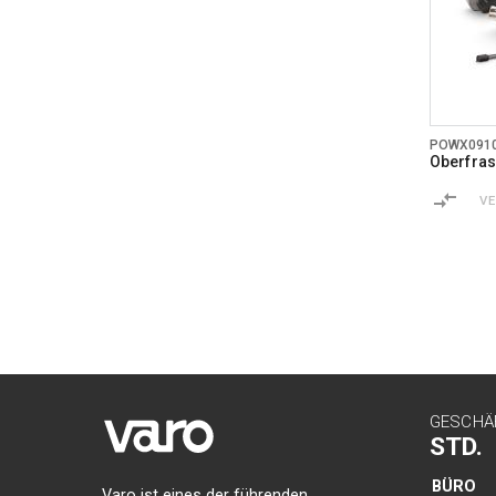
POWX091
Oberfras
V
GESCHÄ
STD.
BÜRO
Varo ist eines der führenden