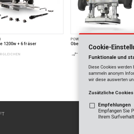
0
POWX093
e 1200w + 6 fräser
Oberfräse 1500w +12 fräsbits
Cookie-Einstel
ERGLEICHEN
VERGLEICHEN
Funktionale und st
Diese Cookies werden be
sammeln anonym Inform
wir diese auswerten un
Zusätzliche Cookies
Empfehlungen
Empfangen Sie P
FT
KONTAKT
Ihrem Surfverhalt
INFO