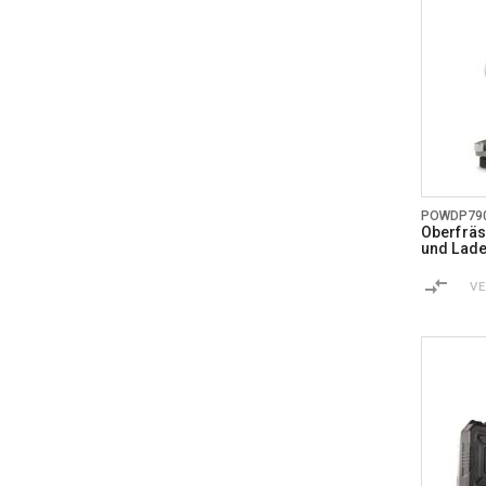
POWDP79
Oberfräse
und Lade
V