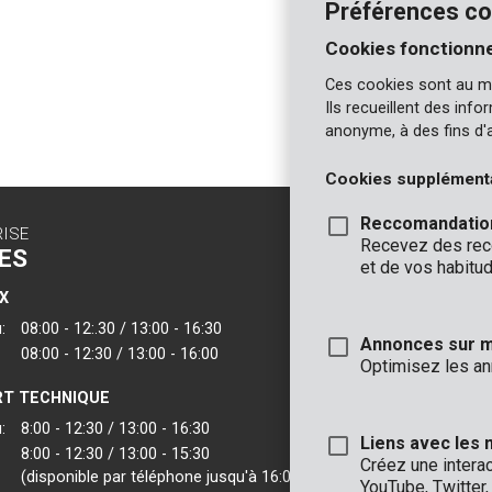
Préférences co
Cookies fonctionne
Ces cookies sont au m
Ils recueillent des inf
anonyme, à des fins d'
Cookies supplément
Reccomandatio
RISE
CONTACT
Recevez des reco
ES
INFO
et de vos habitud
X
BUREAUX
:
08:00 - 12:.30 / 13:00 - 16:30
VARO - Vic. Van
Annonces sur 
08:00 - 12:30 / 13:00 - 16:00
Joseph Van Instr
Optimisez les an
2500 Lier - Belgi
T TECHNIQUE
VARO IBERICA
:
8:00 - 12:30 / 13:00 - 16:30
Liens avec les 
8:00 - 12:30 / 13:00 - 15:30
Créez une intera
(disponible par téléphone jusqu'à 16:00)
YouTube, Twitter