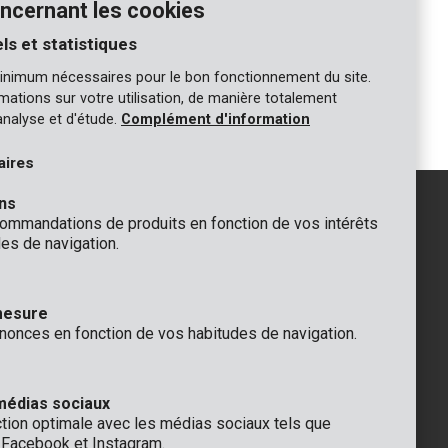
ncernant les cookies
ls et statistiques
inimum nécessaires pour le bon fonctionnement du site.
ormations sur votre utilisation, de manière totalement
analyse et d'étude.
Complément d'information
aires
ns
mmandations de produits en fonction de vos intérêts
es de navigation.
GÉNÉRAL
 Rompuy nv
+32 (0)3 292 92 92
mesure
aat 9
info@varo.com
nonces en fonction de vos habitudes de navigation.
que
SUPPORT TECHNIQUE
+32 (0)3 292 92 90
support@varo.com
médias sociaux
ction optimale avec les médias sociaux tels que
, Facebook et Instagram.