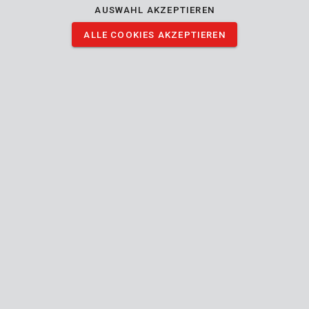
AUSWAHL AKZEPTIEREN
PRER00045
Kurze Gartenschere-Set 2 St.
ALLE COOKIES AKZEPTIEREN
1
GESCHÄFT
STD.
BÜRO
Mon - Do:
08:00 - 12:.30 / 13:00 - 16:30
Fre:
08:00 - 12:30 / 13:00 - 16:00
TECHNISCHER SERVICE
Mon - Do:
8:00 - 12:30 / 13:00 - 16:30
Fre:
8:00 - 12:30 / 13:00 - 15:30