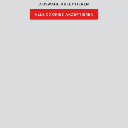
AUSWAHL AKZEPTIEREN
ALLE COOKIES AKZEPTIEREN
POWACG8015
Öl- / Kraftstoffabsaugpumpe 1.6L
POWOIL003
Kettenöl 1L