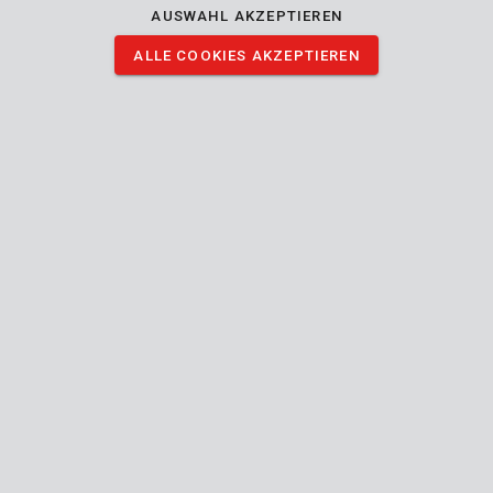
AUSWAHL AKZEPTIEREN
ALLE COOKIES AKZEPTIEREN
POWDP8030
Tragbares Flutlicht 20V - exkl. Batterie und Ladegerät