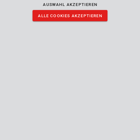
Marke
AUSWAHL AKZEPTIEREN
ALLE COOKIES AKZEPTIEREN
Beschreibung
Dieses 20V Powerplus Akku-Multitool ist äußerst flexibel
einsetzbar. Trotz des kompakten Designs, ist das Gerät mit
einem leistungsstarken und verschleißarmen bürstenlosen
Motor ausgestattet. Der Motor verfügt mit einer Drehzahl von
bis zu 19 500min-1 und 39 000 Oszillationen pro Minute über
genügend Kraft für alle Arbeiten. Die Geschwindigkeit lässt sich
selbstverständlich an das Material des Werkstücks und dem
verwendeten Aufsatz anpassen.