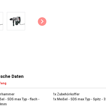
1x Aufbewahrungskoffer
1x Gebrauchsanweisung
sche Daten
fang
hrhammer
1x Zubehörkoffer
ßel - SDS max Typ - flach -
1x Meißel - SDS max Typ - Spitz -
50mm