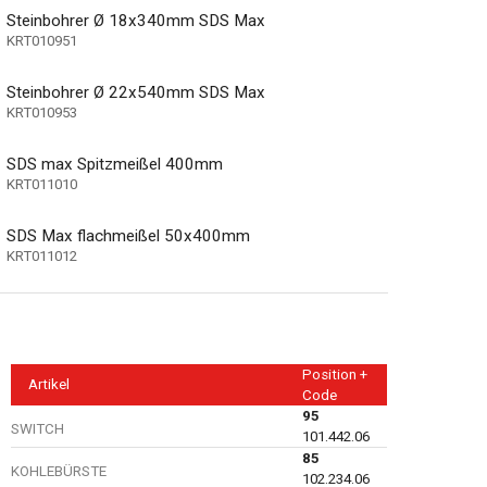
Steinbohrer Ø 18x340mm SDS Max
KRT010951
Steinbohrer Ø 22x540mm SDS Max
r Koffer)
KRT010953
SDS max Spitzmeißel 400mm
KRT011010
SDS Max flachmeißel 50x400mm
KRT011012
Position +
Artikel
Code
95
SWITCH
101.442.06
85
KOHLEBÜRSTE
102.234.06