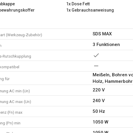
ubkappe
1x Dose Fett
bewahrungskoffer
1x Gebrauchsanweisung
SDS MAX
art (Werkzeug-Zubehör)
3 Funktionen
n
ts-Rutschkupplung
kompatibel
Meißeln, Bohren v
g für
Holz, Hammerbohr
220 V
nung AC min (Un)
240 V
nung AC max (Un)
50 Hz
enz (Fn) max
1050 W
ung (Pn) min
1050 W