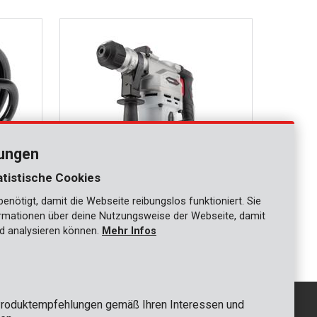
lungen
atistische Cookies
nötigt, damit die Webseite reibungslos funktioniert. Sie
POWC1030
ationen über deine Nutzungsweise der Webseite, damit
Bohrhammer 900W
d analysieren können.
Mehr Infos
roduktempfehlungen gemäß Ihren Interessen und