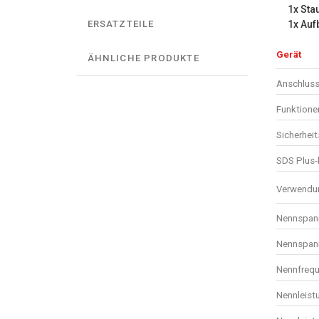
1x Sta
1x Auf
ERSATZTEILE
Gerät
ÄHNLICHE PRODUKTE
Anschluss
Funktione
Sicherhei
SDS Plus-
Verwendun
Nennspan
Nennspan
Nennfrequ
Nennleist