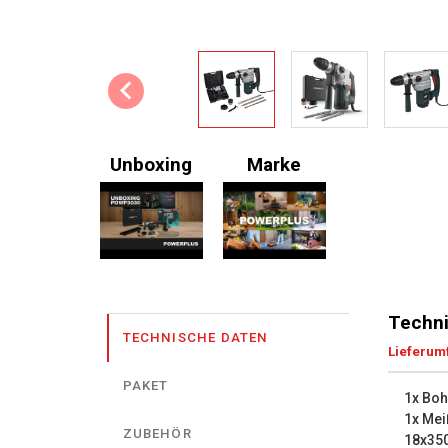
Unboxing
Marke
Techni
TECHNISCHE DATEN
Lieferum
PAKET
1x Bo
1x Mei
ZUBEHÖR
18x3