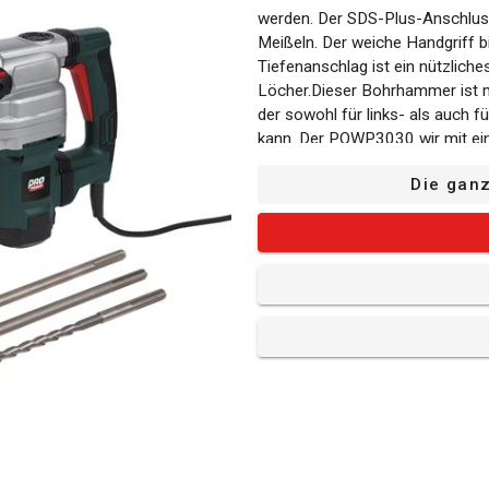
werden. Der SDS-Plus-Anschluss
Meißeln. Der weiche Handgriff 
Tiefenanschlag ist ein nützliche
Löcher.Dieser Bohrhammer ist 
der sowohl für links- als auch f
kann. Der POWP3030 wir mit ein
Spitzmeißel geliefert.
Die gan
Was befindet sich in der Verpa
1x Bohrhammer
1x Zubehörkoffer
1x Zusatzhandgriff (montier
1x Meißel - SDS max Typ -
1x Meißel - SDS max Typ - 
1x Bohrspitze - SDS max 
1x Staubkappe
1x Dose Fett
1x Schlüssel