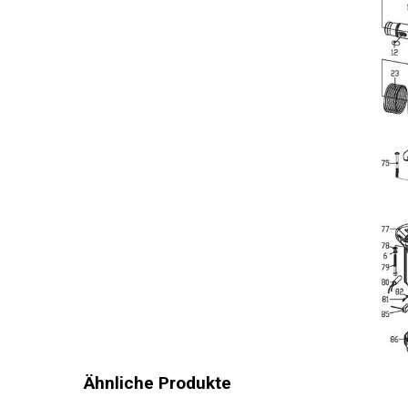
Drehzahl (
Drehzahl 
Bohrleistu
Bohrleist
Max. Schl
Bohrleist
Min. Schla
Meißel-Fu
Allgemein
Ähnliche Produkte