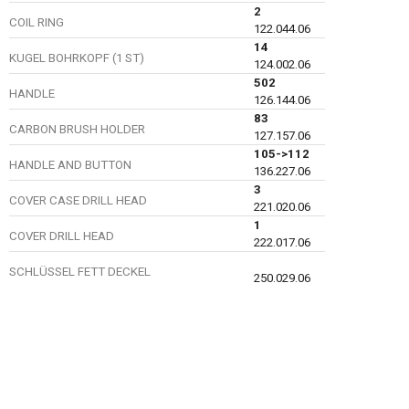
2
COIL RING
122.044.06
14
KUGEL BOHRKOPF (1 ST)
124.002.06
502
HANDLE
126.144.06
83
CARBON BRUSH HOLDER
127.157.06
105->112
HANDLE AND BUTTON
136.227.06
3
COVER CASE DRILL HEAD
221.020.06
1
COVER DRILL HEAD
222.017.06
SCHLÜSSEL FETT DECKEL
250.029.06