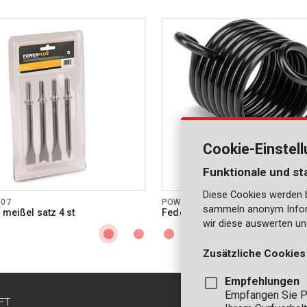
Cookie-Einstel
Funktionale und st
Diese Cookies werden be
107
POWAIR0108
sammeln anonym Inform
 meißel satz 4 st
Feder für druckluft meißel
wir diese auswerten un
Zusätzliche Cookies
Empfehlungen
Empfangen Sie P
FT
KONTAKT