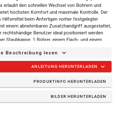
 erlaubt den schnellen Wechsel von Bohrern und
bietet höchsten Komfort und maximale Kontrolle. Der
s Hilfsmittel beim Anfertigen vorher festgelegter
mit einem abnehmbaren Zusatzhandgriff ausgestattet,
ür rechtshändige Benutzer ideal positioniert werden
er Staubkappe, 1 Bohrer, einem Flach- und einem
ze Beschreibung lesen
ANLEITUNG HERUNTERLADEN
ckung?
PRODUKTINFO HERUNTERLADEN
t)
BILDER HERUNTERLADEN
 flach - 18x350mm
Spitz - 320mm
Typ - Ø 18x320mm