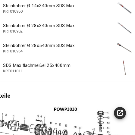
Steinbohrer Ø 14x340mm SDS Max
1
r Geschwindigkeitseinstellungen
KRT010950
mitgeliefert
Steinbohrer Ø 28x340mm SDS Max
BMC (blasgeformte
KRT010952
Steinbohrer Ø 28x540mm SDS Max
icherung
KRT010954
SDS Max flachmeißel 25x400mm
Rechts
KRT011011
ung
are Geschwindigkeit
teile
anner - werkzeuglose Demontage
anzeige
hrfunktion