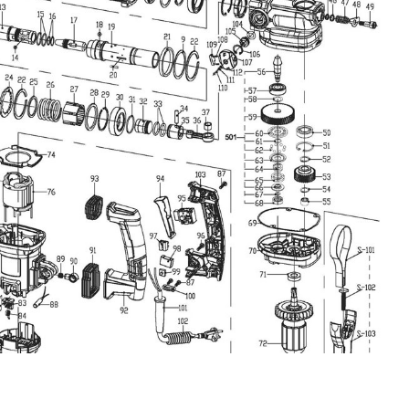
0 min-1
n) min
480 min-1
(n) max
13 mm
ng Stahl
40 mm
ung Holz
3780 strks/min
agzahl 1
38 mm
ung Beton
0 strks/min
gzahl 1
nktion
48 MO.
e Garantie