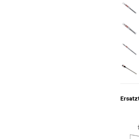
Anzahl de
Handbuch 
Lagertyp
Softgrip
Kabelzugs
Soft Start
Drehricht
Bohren
Einstellb
Ersatz
Schnellsp
Leistungs
Hammerbo