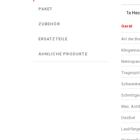
PAKET
1x He
ZUBEHÖR
Gerät
Art der B
ERSATZTEILE
Klingenna
ÄHNLICHE PRODUKTE
Nennspan
Tragesys
Schwenkw
Schnittge
Max. Astd
Dezibel
Laubfäng