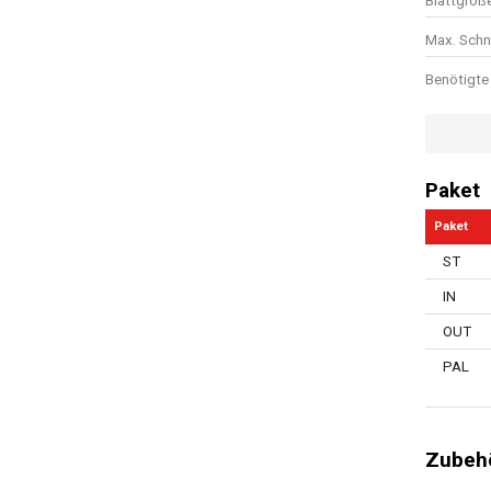
Blattgröß
Max. Schn
Benötigte 
Schnellst
Elektroni
Paket
Vibration
Paket
Sicherhei
ST
Überlastu
IN
Anzahl de
OUT
Handbuch 
PAL
Ladegerät
Verlängerb
Zubehö
Max. Sch