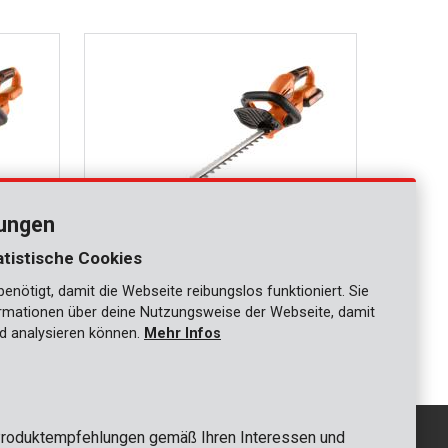
lungen
atistische Cookies
nötigt, damit die Webseite reibungslos funktioniert. Sie
POWDPG75320
ationen über deine Nutzungsweise der Webseite, damit
l.
Heckenschere 20V 20V 580mm - inkl.
Batterie 20V 2.0Ah und Ladegerät
d analysieren können.
Mehr Infos
roduktempfehlungen gemäß Ihren Interessen und