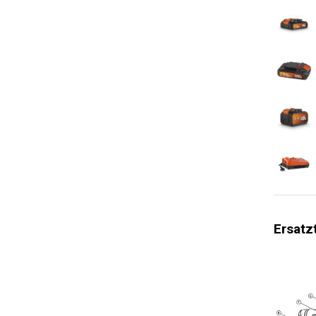
Schnittlä
Lagertyp
Softgrip
Schutzvor
Batteries
Soft Start
Laser-Cut
Beidhändi
Doppelt w
Ersatz
Leistungs
Allgemein