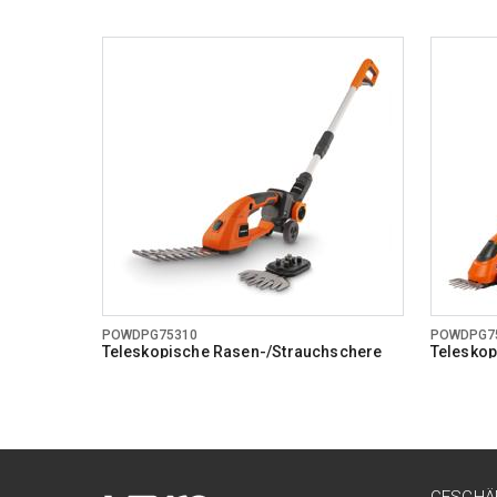
POWDPG75310
POWDPG7
Teleskopische Rasen-/Strauchschere
Teleskop
20V - exkl. Batterie und Ladegerät
20V - exk