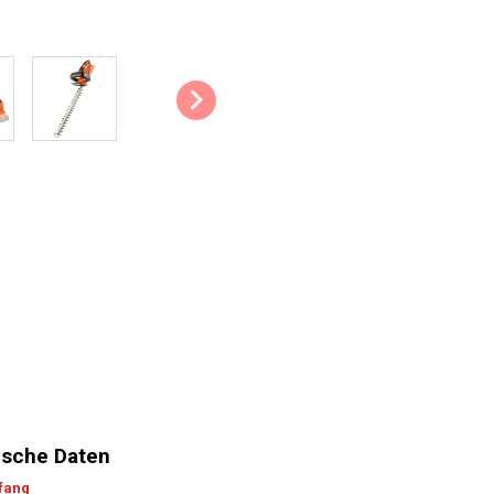
Ideal für kleine Hecken: Dieses
scharfes, doppelt schneidendes M
Hecken und solche mit Sonderf
schwer erreichbaren Stellen ein
Schneidkapazität: Mit dieser Kl
mm können Sie mühelos Äste mi
Dieser wird unter anderem dur
dickere Äste verwenden Sie am 
Umweltfreundlich: Keine unprak
irgendeinem CO2-Ausstoß. Auße
Werkzeugen des Sortiments eins
einzelne Gerät benötigen. Dadur
umweltfreundlichen Wahl.
Lasergeschnittene, doppelseitige
bedeutet, dass sie aus zwei sep
sche Daten
Richtung hin und her bewegen. 
sie besonders scharf sind und ei
fang