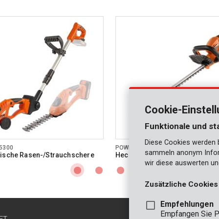
Cookie-Einstel
Funktionale und st
Diese Cookies werden be
5300
POWDPG7531
sammeln anonym Inform
ische Rasen-/Strauchschere
Heckenschere 20V 580mm - exk
l. Batterie und Ladegerät
Batterie und Ladegerät
wir diese auswerten un
Zusätzliche Cookies
Empfehlungen
Empfangen Sie P