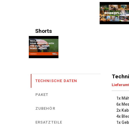
Shorts
Techni
TECHNISCHE DATEN
Lieferum
PAKET
1x Mä
6x Me
ZUBEHÖR
2x Kab
4x Ble
1x Ge
ERSATZTEILE