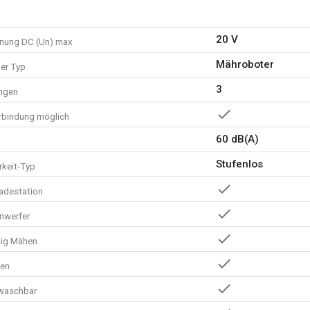
1x Papierlineal
4x Blechschraube
1x Begrenzungskabel (160 
20 V
nung DC (Un) max
3x Messer (montiert)
Mähroboter
er Typ
1x Gebrauchsanweisung
3
ingen
erbindung möglich
60 dB(A)
Stufenlos
rkeit-Typ
Ladestation
nwerfer
mig Mähen
en
waschbar