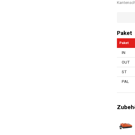
Kantensch
Lift-/Nei
Planung
Paket
Max. Stei
Paket
Schalleis
IN
Schneidhö
OUT
Schneidh
ST
Benötigte 
PAL
Anzahl Hö
Elektroni
Zubehö
Sicherhei
Überlastu
Leise