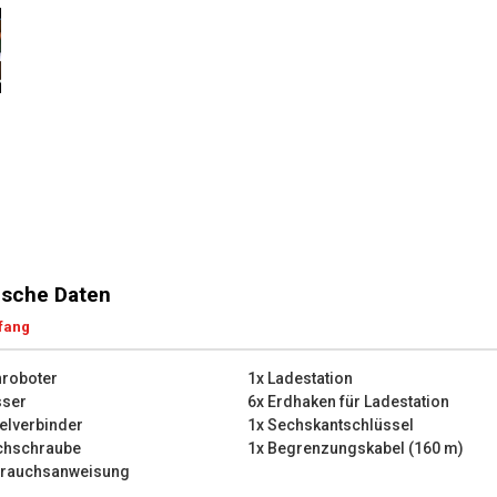
Je öfter Sie mähen, desto ge
mehr Sonnenlicht und kann d
ausbreitet.
Die wichtigsten technischen 
Nennspannung: 20 V
Mähroboter
Mähbreite: 180 mm
Mähhöhen: 30 mm – 60 m
Motortyp: Bürstenlos
Mulchen
Was befindet sich in der Ver
sche Daten
1x Mähroboter
fang
1x Ladestation
1x Netzgerät
hroboter
1x Ladestation
6x Messer
sser
6x Erdhaken für Ladestation
6x Erdhaken für Ladestation
elverbinder
1x Sechskantschlüssel
200x Erdhaken für Begrenz
chschraube
1x Begrenzungskabel (160 m)
2x Kabelverbinder
brauchsanweisung
1x Sechskantschlüssel