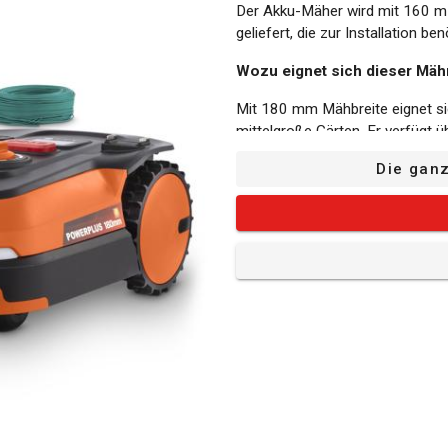
Der Akku-Mäher wird mit 160 m
geliefert, die zur Installation b
Wozu eignet sich dieser Mäh
Mit 180 mm Mähbreite eignet sic
mittelgroße Gärten. Er verfüg
sodass Sie das Gras sowohl kur
Die gan
Der smarte Mähroboter ist mit 
einfach aus der Ferne über die 
eingestellt werden.
De Batterie ist nicht inbegriffen
gesamte Dual-Power-Sortiment.
verdoppelt sich die Betriebszei
Die Vorteile des Mähroboters
Sicher: Der Mähroboter ist mit 
sofort das Drehen einstellen, 
wird die Sicherheit garantiert. 