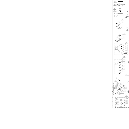
Auswurf n
Kantensc
Kann auff
Soft Start
Digital-An
Leistungs
Inklusive
Drehzahl 
Hat Bluet
Allgemein
Funktionie
Anzahl de
Selbstler