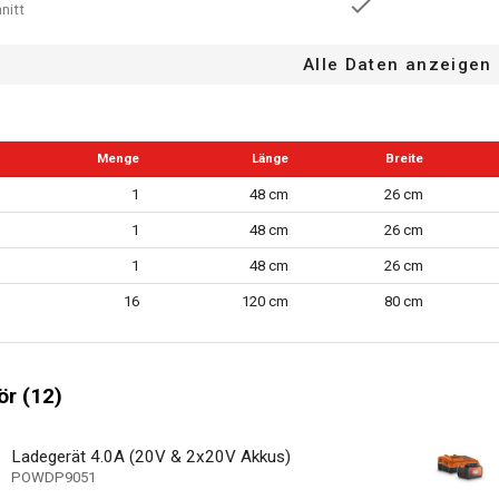
nitt
gungssensor
Alle Daten anzeigen
36 %
gung
Menge
Länge
Breite
60 dB(A)
tungspegel (LwA)
1
48 cm
26 cm
30 mm
he min
1
48 cm
26 cm
60 mm
öhe max
1
48 cm
26 cm
1
Batterien (Anzahl)
16
120 cm
80 cm
25
heneinstellungen
sche Geschwindkeitsregelung
r (12)
tsknopf
ngsschutz
Ladegerät 4.0A (20V & 2x20V Akkus)
POWDP9051