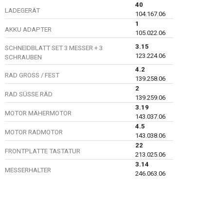
40
LADEGERÄT
104.167.06
1
AKKU ADAPTER
105.022.06
3.15
SCHNEIDBLATT SET 3 MESSER + 3
123.224.06
SCHRAUBEN
4.2
RAD GROSS / FEST
139.258.06
2
RAD SÜSSE RÄD
139.259.06
3.19
MOTOR MÄHERMOTOR
143.037.06
4.5
MOTOR RADMOTOR
143.038.06
22
FRONTPLATTE TASTATUR
213.025.06
3.14
MESSERHALTER
246.063.06