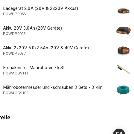
Ladegerät 2.0A (20V & 2x20V Akkus)
mitgeliefert
POWDP9056
e - Ladekabel inbegriffen
Akku 20V 3.0Ah (20V Geräte)
4 #
r Räder gesamt
POWDP9023
6 pcs
ra Klinge mitgeliefert
Akku 2x20V 5.0/2.5Ah (20V & 40V Geräte)
180 mm
eite Rasenmäher
POWDP9037
Nicht zutreffend
Erdhaken für Mähroboter 75 St.
600 m²
POWACG9111
e bis
tandsanzeige
Mährobotermesser und -schrauben 3 Sets - 3 Klingen + 3 Schrauben für POWDPG6010
POWACG9102
Nicht zutreffend
gegriff
Nicht zutreffend
ragegriff
ur Seite
teile