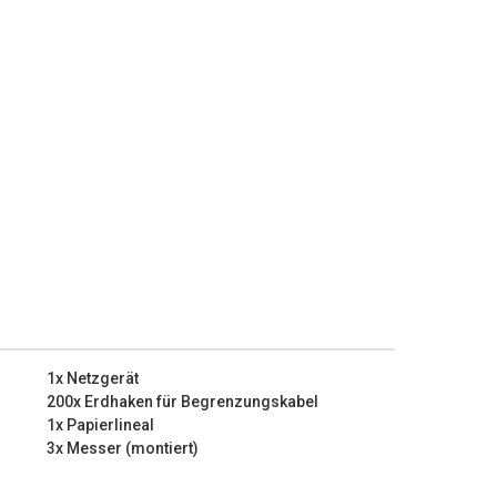
sünder ist Ihr Rasen. Auf diese Weise erhält Ihr Gras
ichter wachsen, was verhindert, dass sich Beikraut
Charakteristiken:
m
packung?
1x Netzgerät
200x Erdhaken für Begrenzungskabel
1x Papierlineal
ungskabel
3x Messer (montiert)