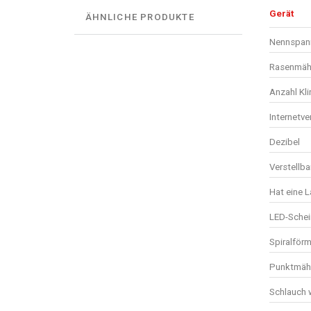
Gerät
ÄHNLICHE PRODUKTE
Nennspan
Rasenmäh
Anzahl Kl
Internetv
Dezibel
Verstellba
Hat eine 
LED-Schei
Spiralför
Punktmäh
Schlauch 