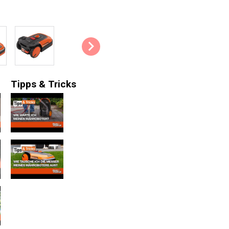
dreht er um und mäht weiter.
Mehrzonen: Besteht Ihr Rasen a
App die verschiedenen Zonen ei
eingeben. Auf diese Weise berüc
Menge.
Regensensor: Nasses Gras kleb
Tipps & Tricks
Rasenmähers behindert. Der Reg
Er sorgt nämlich dafür, dass de
Passwortschutz: Um den Mäher v
stelligen Passwort-Code gesich
Kraftvoll und haltbar: Sein bür
kraftvoller und haltbarer werde
müssen weniger Zeit für die War
Tipps & Tricks:
Ihr Mähroboter kann kein Gr
darum zuerst mit einem nor