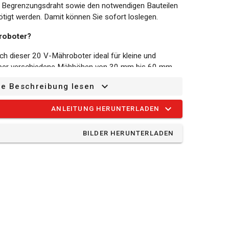
 Begrenzungsdraht sowie den notwendigen Bauteilen
enötigt werden. Damit können Sie sofort loslegen.
roboter?
h dieser 20 V-Mähroboter ideal für kleine und
t über verschiedene Mähhöhen von 30 mm bis 60 mm,
z als auch etwas länger mähen lassen können.
ze Beschreibung lesen
Bluetooth und WLAN ausgestattet. Dadurch kann er
offizielle App mit Ihrem Smartphone gesteuert und
ANLEITUNG HERUNTERLADEN
BILDER HERUNTERLADEN
. Sie wird separat verkauft und eignet sich für das
 Wenn Sie eine 2x20-V-Batterie verwenden,
t. Damit kann das Gerät auch größere Flächen mähen.
:
einigen Sensoren ausgerüstet, sodass die Messer
wenn das Gerät umkippt/hochgehoben wird. Dadurch
Stößt der Mäher auf seinem Weg auf ein Hindernis, dann