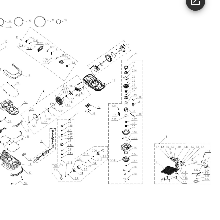
ach hinten
hneiden
angen
zeige
anzeige
Nicht zutreffend
 Sammelbox-Tasche
3200 min-1
(n) max
ooth
36 MO.
e Garantie
rt mit App
3
r Zonen
nende Hindernisse