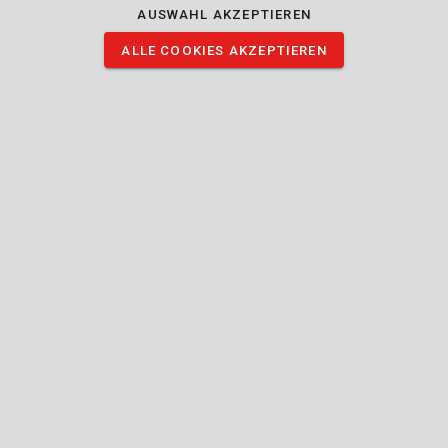
AUSWAHL AKZEPTIEREN
ALLE COOKIES AKZEPTIEREN
Beschreibung
Mit diesem akkubetriebenen, rotierenden Multitool holen Sie sich
ein äußerst vielseitiges Gerät ins Haus und mit den 40
beiliegenden Zubehörteilen können Sie die unterschiedlichsten
DIY-Arbeiten ausführen.
Wozu eignet sich dieses rotierende Multitool?
Je nach gewähltem Aufsatz können Sie sowohl Bohren, Fräsen,
Polieren, Schleifen und Schmirgeln. Der mitgelieferte flexible
Schlauch gibt Ihnen dabei die nötige Bewegungsfreiheit.