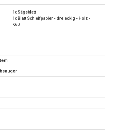
et
eckig - Holz - K60
1x Sägeblatt
eckig - Holz - K80
1x Blatt Schleifpapier - dreieckig - Holz -
K60
stem
ubsauger