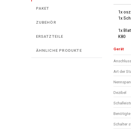
PAKET
1x osz
1x Sch
ZUBEHÖR
1x Blat
K80
ERSATZTEILE
Gerät
ÄHNLICHE PRODUKTE
Anschluss
Art der S
Nennspan
Dezibel
Schalleis
Benötigte 
Schalter 