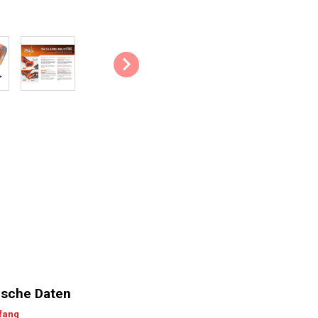
Staubsaugeranschluss: Das Gerä
anschließen, um den meisten Sta
sauber, atmen keinen Staub ein un
Softgriff: Das weiche Material d
Bedienkomfort, sodass Sie mit 
können.
Arbeitslampe: Die praktische Ar
Werkstück.
Die wichtigsten technischen 
Nennleistung: 20 V
Bewegungen: 10000 /min –
Was befindet sich in der Ver
1x oszillierendes Multitool
1x Schleifteller
sche Daten
1x Sägeblatt
1x Schaberblatt
fang