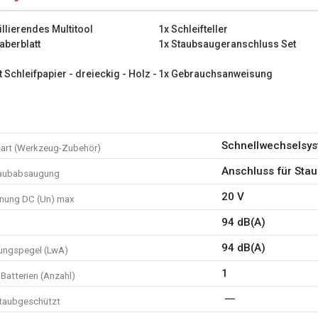
1x Staubsaugeranschluss S
1x Blatt Schleifpapier - drei
illierendes Multitool
1x Schleifteller
1x Blatt Schleifpapier - drei
aberblatt
1x Staubsaugeranschluss Set
1x Gebrauchsanweisung
t Schleifpapier - dreieckig - Holz -
1x Gebrauchsanweisung
Schnellwechselsy
art (Werkzeug-Zubehör)
Anschluss für Sta
taubabsaugung
20 V
nung DC (Un) max
94 dB(A)
94 dB(A)
tungspegel (LwA)
1
Batterien (Anzahl)
staubgeschützt