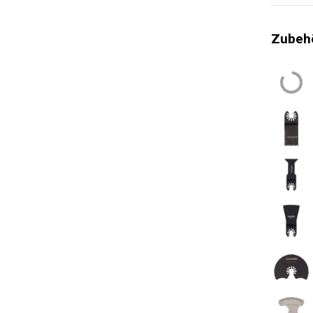
Leistungs
Zubehö
Max. Bew
Min. Bew
Allgemein