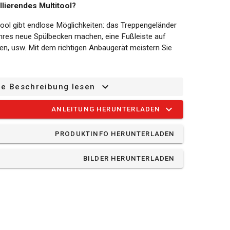
llierendes Multitool?
tool gibt endlose Möglichkeiten: das Treppengeländer
Ihres neue Spülbecken machen, eine Fußleiste auf
n, usw. Mit dem richtigen Anbaugerät meistern Sie
nicht inbegriffen. Sie sind separat erhältlich und sind
ze Beschreibung lesen
ual Power Sortiment.
ndes Multitool:
ANLEITUNG HERUNTERLADEN
 Dieses POWDP4060 hat 6 verschiedene
PRODUKTINFO HERUNTERLADEN
ht steuern lassen. Sie wählen also immer für Ihre
igkeit zwischen 10000 /min und 40000 /min.
BILDER HERUNTERLADEN
 schnellen Entriegelung wechseln Sie schnell und
 keine zusätzlichen Werkzeuge benötigt und Sie
rechen.
nem Klettbandsystem ausgerüstet, sodass Sie das
ch wechseln können.