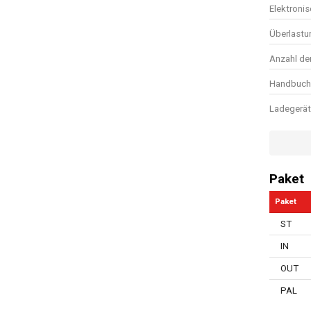
Elektroni
Überlastu
Anzahl de
Handbuch 
Ladegerät
Lagertyp
Softgrip
Paket
Batteries
Paket
Klettsyst
ST
Luftmeng
IN
Soft Start
OUT
Einstellb
PAL
Schnellsp