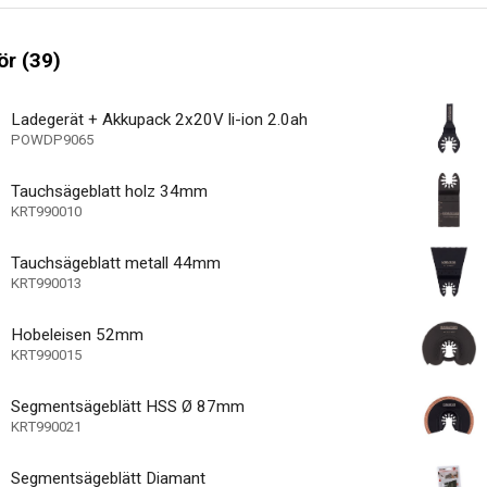
anzeige
r (39)
40000 /min
egungen
10000 /min
egungen
Ladegerät + Akkupack 2x20V li-ion 2.0ah
POWDP9065
36 MO.
e Garantie
Tauchsägeblatt holz 34mm
KRT990010
Tauchsägeblatt metall 44mm
KRT990013
Hobeleisen 52mm
KRT990015
Segmentsägeblätt HSS Ø 87mm
KRT990021
Segmentsägeblätt Diamant