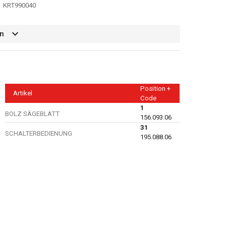
KRT990040
n
Position +
Artikel
Code
1
BOLZ SÄGEBLATT
156.093.06
31
SCHALTERBEDIENUNG
195.088.06