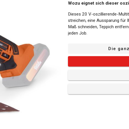
Wozu eignet sich dieser oszi
Dieses 20 V-oszillierende-Multi
streichen, eine Aussparung für 
Maß schneiden, Teppich entferne
jeden Job.
Der Akku und das Ladegerät sind 
Die gan
kompatibel mit dem gesamten D
Die Vorteile dieser oszilliere
Einstellbare Geschwindigkeit:
Geschwindigkeiten, die sich leic
Aufgabe die richtige Geschwind
Schnelle Entriegelung: Dank der
einfach den Aufsatz. Es werden
müssen Ihre Arbeit kaum unterb
Klettband: Das Gerät ist mit ei
Schleifpapier schnell und einfa