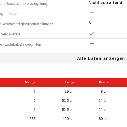
Nicht zutreffend
sche Geschwindkeitsregelung
ngsschutz
6
r Geschwindigkeitseinstellungen
mitgeliefert
e - Ladekabel inbegriffen
n. z.
Alle Daten anzeigen
tandsanzeige
Menge
Länge
Breite
em
1
29 cm
8 cm
e der Staubabsaugung
6
52.5 cm
21 cm
6
52.5 cm
21 cm
are Geschwindigkeit
288
120 cm
80 cm
anner - werkzeuglose Demontage