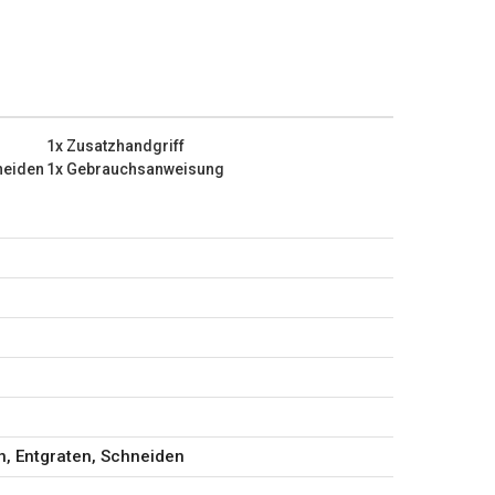
Eigenschaften:
00 min-1
e: 125 mm
1x Zusatzhandgriff
packung?
neiden
1x Gebrauchsanweisung
tiert)
m Schneiden
n, Entgraten, Schneiden