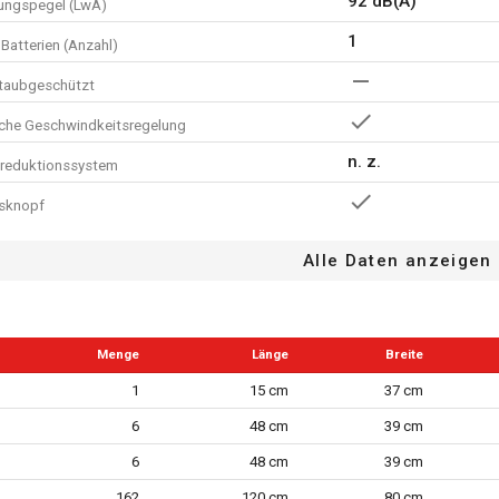
92 dB(A)
tungspegel (LwA)
1
Batterien (Anzahl)
staubgeschützt
sche Geschwindkeitsregelung
n. z.
sreduktionssystem
tsknopf
ngsschutz
Alle Daten anzeigen
22.23 mm
größe
etierung
Menge
Länge
Breite
3
r Geschwindigkeitseinstellungen
1
15 cm
37 cm
mitgeliefert
6
48 cm
39 cm
e - Ladekabel inbegriffen
6
48 cm
39 cm
125 mm
er Scheibe
162
120 cm
80 cm