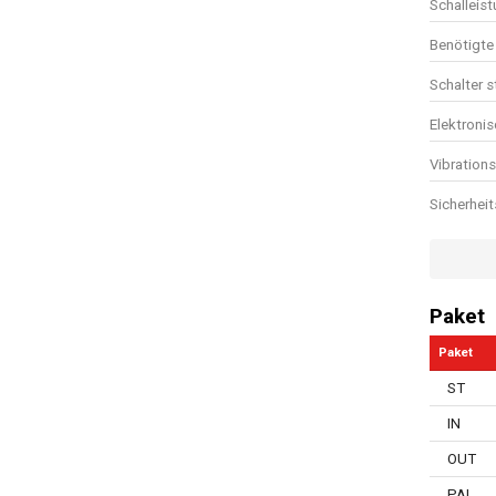
Schalleis
Benötigte 
Schalter 
Elektroni
Vibration
Sicherhei
Überlastu
Bohrungs
Paket
Spindelarr
Paket
Anzahl de
ST
Handbuch 
IN
Ladegerät
OUT
Durchmess
PAL