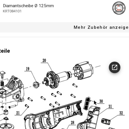
36 MO.
e Garantie
Diamantscheibe Ø 125mm
KRT084101
Mehr Zubehör anzeige
teile