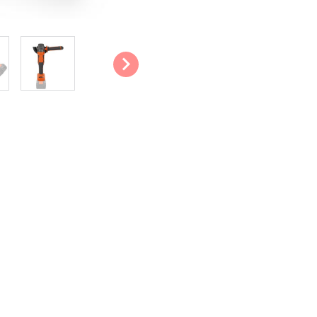
Schleifen die offene Kappe und
Verriegelbare Zusatgriff: Dank 
sichereren Halt. Außerdem kann 
befestigt werden, sodass Sie d
Sanftanlauf: Das Gerät ist mit 
Motor allmählich auf Touren kom
über das Gerät.
Achssperre: Der Achssperrknopf 
Zubehör einfach und schnell we
Tipps & Tricks:
Den Winkelschleifer immer v
ihn ablegen. Die geringste D
Ihrer Werkbank beschädigen.
Beim Schleifen nicht zu vie
Rückschlags.
Verhindern Sie Unfälle durc
wenn Sie mit dem Winkelschle