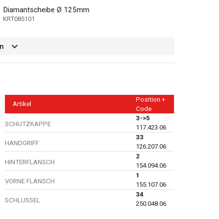
Diamantscheibe Ø 125mm
KRT085101
n
Position +
Artikel
Code
3->5
SCHUTZKAPPE
117.423.06
33
HANDGRIFF
126.207.06
2
HINTERFLANSCH
154.094.06
1
VORNE FLANSCH
155.107.06
34
SCHLUSSEL
250.048.06