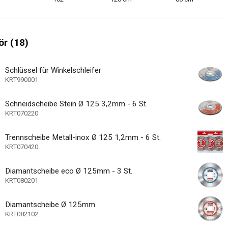
n. z.
r (18)
richtung
Nicht zutreffend
chsel-Kohlebürsten
Schlüssel für Winkelschleifer
KRT990001
tandsanzeige
Schneidscheibe Stein Ø 125 3,2mm - 6 St.
lemmsystem
KRT070220
Trennscheibe Metall-inox Ø 125 1,2mm - 6 St.
anner - werkzeuglose Demontage
KRT070420
anzeige
Diamantscheibe eco Ø 125mm - 3 St.
3400 min-1
n) min
KRT080201
9000 min-1
(n) max
Diamantscheibe Ø 125mm
Aluminium, Beton, M
KRT082102
g für (Material)