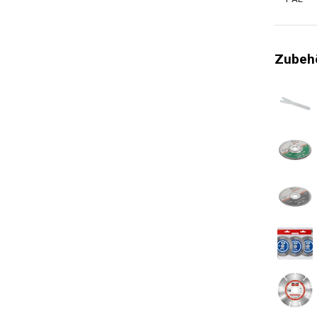
Lagertyp
Softgrip
Zubehö
Schutzvor
Schnellwe
Batteries
Schnellk
Soft Start
Schnellsp
Leistungs
Drehzahl (
Drehzahl 
Verwendun