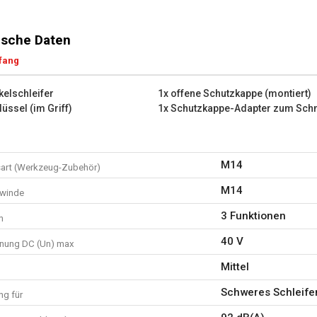
Die wichtigsten technischen 
sche Daten
Nennspannung: 40 V
Drehzahl: 3400 min-1 – 90
fang
Geschwindigkeitsstufen: 3
Durchmesser Schleifscheib
kelschleifer
1x offene Schutzkappe (montiert)
Was befindet sich in der Ver
lüssel (im Griff)
1x Schutzkappe-Adapter zum Sch
1x Winkelschleifer
1x offene Schutzkappe (mon
1x Zusatzhandgriff
M14
art (Werkzeug-Zubehör)
1x Schlüssel (im Griff)
1x Schutzkappe-Adapter zu
M14
ewinde
1x Gebrauchsanweisung
3 Funktionen
n
40 V
nung DC (Un) max
Mittel
Schweres Schleife
g für