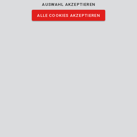
AUSWAHL AKZEPTIEREN
ALLE COOKIES AKZEPTIEREN
Beschreibung
Der Draht auf diese 2 # Spulen weist einen Durchmesser von
1.2 mm und eine Länge von 6 m auf. Die Spulen eignen sich für
Powerplus-Rasentrimmern.
Die wichtigsten technischen Eigenschaften:
Stückzahl: 2 #
Drahtlänge: 6 m
Drahtdurchmesser: 1.2 mm
BILDER HERUNTERLADEN
Technische Daten
Lieferumfang
1x Spule Runddraht