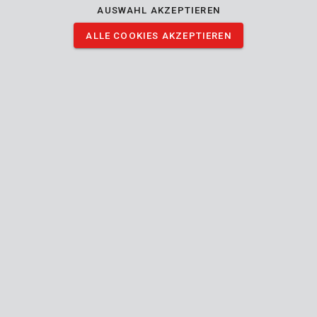
AUSWAHL AKZEPTIEREN
ALLE COOKIES AKZEPTIEREN
Beschreibung
Der Draht auf diese 2 # Spulen weist einen Durchmesser von
1.2 mm und eine Länge von 6 m auf. Die Spulen eignen sich für
Powerplus-Rasentrimmern.
Die wichtigsten technischen Eigenschaften:
Stückzahl: 2 #
Drahtlänge: 6 m
Drahtdurchmesser: 1.2 mm
BILDER HERUNTERLADEN
Technische Daten
Lieferumfang
1x Spule Runddraht