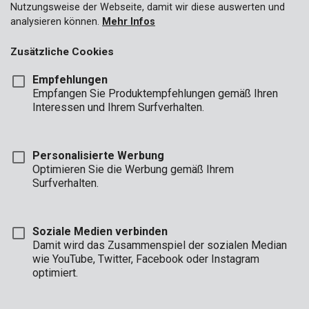
Nutzungsweise der Webseite, damit wir diese auswerten und
analysieren können.
Mehr Infos
Zusätzliche Cookies
Empfehlungen
Empfangen Sie Produktempfehlungen gemäß Ihren
Interessen und Ihrem Surfverhalten.
Personalisierte Werbung
Optimieren Sie die Werbung gemäß Ihrem
Surfverhalten.
Soziale Medien verbinden
Damit wird das Zusammenspiel der sozialen Median
Beschreibung
wie YouTube, Twitter, Facebook oder Instagram
optimiert.
Diese(r) Handspritze/-sprüher von Kreator besteht aus
stabilem, weißem Kunststoff. Dieser Drucksprüher ist ideal zum
Besprühen von Pflanzen in mittelgroßen Gärten. Sie können