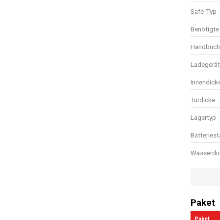
Safe-Typ
Benötigte 
Handbuch 
Ladegerät
Innendick
Türdicke
Lagertyp
Batteries
Wasserdi
Leistungs
Platz für 
Paket
Großes St
Paket