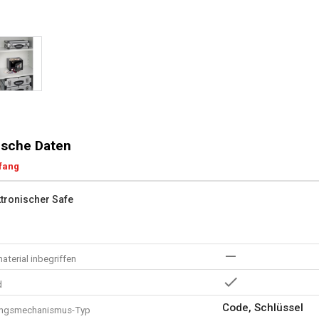
sche Daten
fang
ktronischer Safe
terial inbegriffen
d
Code, Schlüssel
ungsmechanismus-Typ