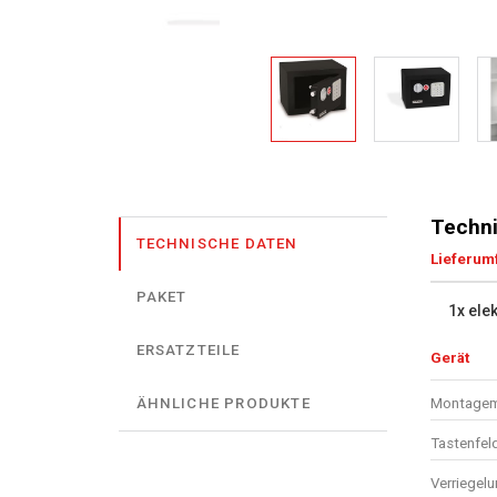
Techni
TECHNISCHE DATEN
Lieferum
PAKET
1x ele
ERSATZTEILE
Gerät
Montagema
ÄHNLICHE PRODUKTE
Tastenfel
Verriegel