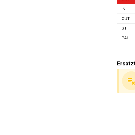
(Not)Schl
IN
Masterco
OUT
Einschlie
ST
Feuerbest
PAL
Allgemein
Ersatz