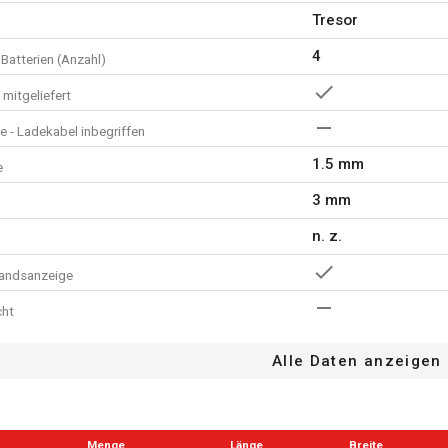
Tresor
4
Batterien (Anzahl)
mitgeliefert
e - Ladekabel inbegriffen
1.5 mm
e
3 mm
n. z.
tandsanzeige
cht
anzeige
Alle Daten anzeigen
Laptop
aufach
Menge
Länge
Breite