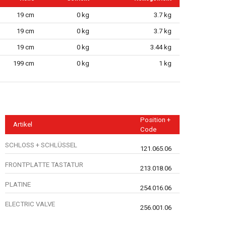
19 cm
0 kg
3.7 kg
19 cm
0 kg
3.7 kg
19 cm
0 kg
3.44 kg
199 cm
0 kg
1 kg
Position +
Artikel
Code
SCHLOSS + SCHLÜSSEL
121.065.06
FRONTPLATTE TASTATUR
213.018.06
PLATINE
254.016.06
ELECTRIC VALVE
256.001.06