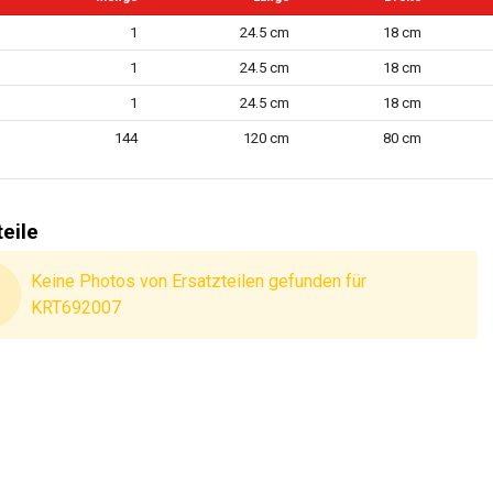
oss
1
24.5 cm
18 cm
de möglich
1
24.5 cm
18 cm
ßlich Fachboden
1
24.5 cm
18 cm
ändig
144
120 cm
80 cm
24 MO.
e Garantie
teile
Keine Photos von Ersatzteilen gefunden für
KRT692007