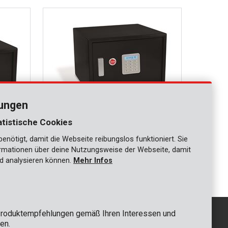
lungen
atistische Cookies
nötigt, damit die Webseite reibungslos funktioniert. Sie
KRT692015
ationen über deine Nutzungsweise der Webseite, damit
350mm
Elektronischer Safe 348x300x400mm
d analysieren können.
Mehr Infos
roduktempfehlungen gemäß Ihren Interessen und
en.