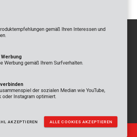
roduktempfehlungen gemäß Ihren Interessen und
en.
GRUNDSÄTZLICH
e Werbung
 Rompuy nv
+32 (0)3 292 92 92
ie Werbung gemäß Ihrem Surfverhalten.
aat 9
info@varo.com
n
TECHNISCHER SERVICE
+32 (0)3 292 92 90
 verbinden
support@varo.com
Zusammenspiel der sozialen Median wie YouTube,
k oder Instagram optimiert.
HL AKZEPTIEREN
ALLE COOKIES AKZEPTIEREN
Ⓒ VARO