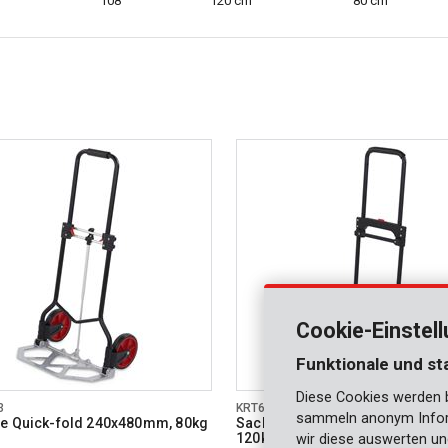
108
120 cm
80 cm
Cookie-Einstel
Funktionale und st
Diese Cookies werden be
3
KRT670204
sammeln anonym Inform
e Quick-fold 240x480mm, 80kg
Sackkarre Quick-fold 350x485
120kg
wir diese auswerten un