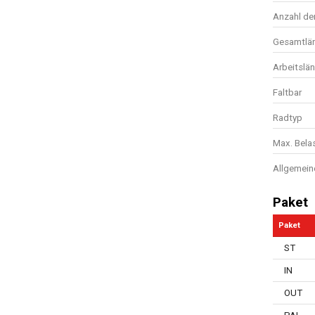
Anzahl de
Gesamtlä
Arbeitslä
Faltbar
Radtyp
Max. Bela
Allgemein
Paket
Paket
ST
IN
OUT