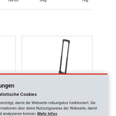
199 cm
0 kg
1 kg
lungen
atistische Cookies
nötigt, damit die Webseite reibungslos funktioniert. Sie
KRT670205
ationen über deine Nutzungsweise der Webseite, damit
mm,
Sackkarre 315x250mm, 40kg
d analysieren können.
Mehr Infos