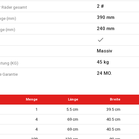
2 #
r Räder gesamt
390 mm
nge (mm)
240 mm
nge (mm)
Massiv
45 kg
stung (KG)
24 MO.
e Garantie
Menge
Länge
Breite
1
5.5 cm
39.5 cm
4
69 cm
40.5 cm
4
69 cm
40.5 cm