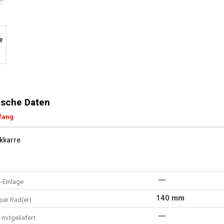
sche Daten
fang
kkarre
-Einlage
140 mm
er Rad(er)
mitgeliefert