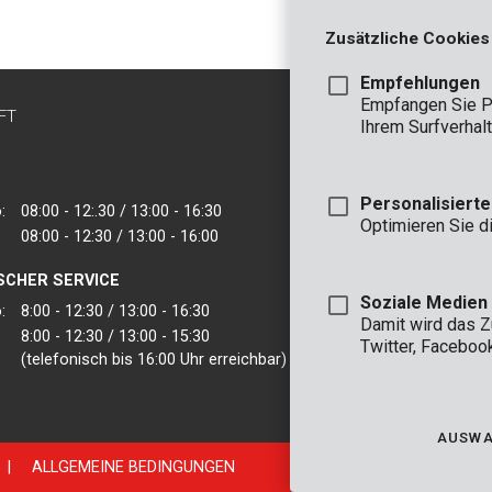
Zusätzliche Cookies
Empfehlungen
Empfangen Sie P
FT
KONTAKT
Ihrem Surfverhalt
INFO
BÜRO
Personalisiert
:
08:00 - 12:.30 / 13:00 - 16:30
VARO - Vic. Van
Optimieren Sie d
08:00 - 12:30 / 13:00 - 16:00
Joseph Van Instr
2500 Lier - Belgie
SCHER SERVICE
VARO IBERICA
Soziale Medien
:
8:00 - 12:30 / 13:00 - 16:30
Damit wird das 
8:00 - 12:30 / 13:00 - 15:30
Twitter, Faceboo
(telefonisch bis 16:00 Uhr erreichbar)
AUSWA
|
ALLGEMEINE BEDINGUNGEN