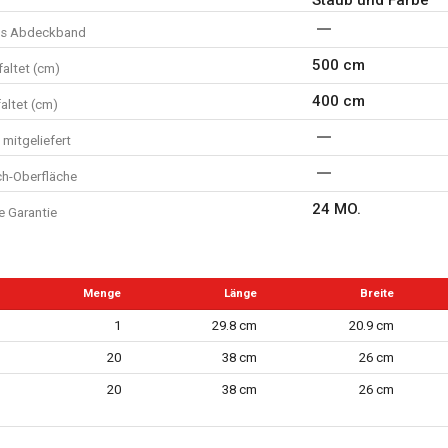
tes Abdeckband
500 cm
altet (cm)
400 cm
faltet (cm)
mitgeliefert
ch-Oberfläche
24 MO.
e Garantie
Menge
Länge
Breite
1
29.8 cm
20.9 cm
20
38 cm
26 cm
20
38 cm
26 cm