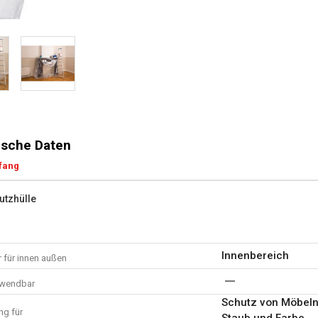
sche Daten
fang
utzhülle
Innenbereich
 für innen außen
rwendbar
Schutz von Möbeln
g für
Staub und Farbe