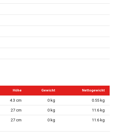
Höhe
Gewicht
Nettogewicht
4.3 cm
0 kg
0.55 kg
27 cm
0 kg
11.6 kg
27 cm
0 kg
11.6 kg