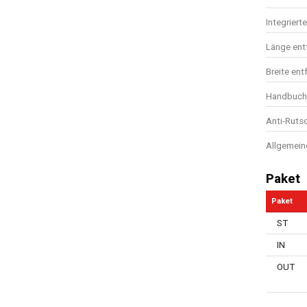
Integrier
Länge entf
Breite ent
Handbuch 
Anti-Ruts
Allgemein
Paket
Paket
ST
IN
OUT