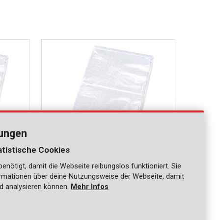
lungen
atistische Cookies
nötigt, damit die Webseite reibungslos funktioniert. Sie
KRT663003
ationen über deine Nutzungsweise der Webseite, damit
Schutzhülle 0,1mm 4x6m
d analysieren können.
Mehr Infos