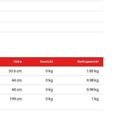
Höhe
Gewicht
Nettogewicht
30.6 cm
0 kg
1.83 kg
44 cm
0 kg
9.98 kg
44 cm
0 kg
9.98 kg
199 cm
0 kg
1 kg