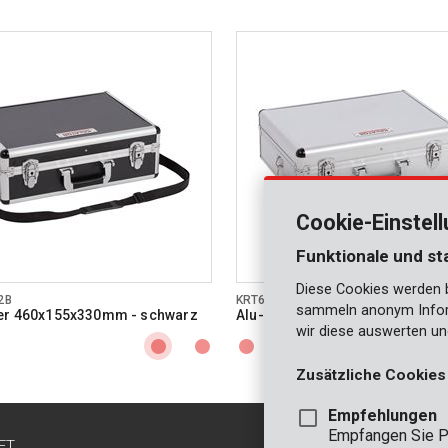
Cookie-Einstel
Funktionale und st
Diese Cookies werden be
2B
KRT640102S
sammeln anonym Inform
fer 460x155x330mm - schwarz
Alu-Koffer 460x155x330mm - si
wir diese auswerten un
Zusätzliche Cookies
Empfehlungen
Empfangen Sie P
FT
KONTAKT