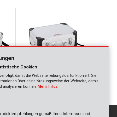
lungen
atistische Cookies
nötigt, damit die Webseite reibungslos funktioniert. Sie
KRT640104S
ationen über deine Nutzungsweise der Webseite, damit
lber
Alu-Koffer 433x163x313mm - silber
d analysieren können.
Mehr Infos
roduktempfehlungen gemäß Ihren Interessen und