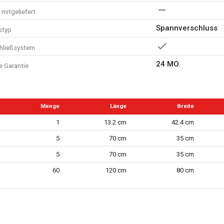
mitgeliefert
Spannverschluss
styp
chließsystem
24 MO.
e Garantie
Menge
Länge
Breite
1
13.2 cm
42.4 cm
5
70 cm
35 cm
5
70 cm
35 cm
60
120 cm
80 cm