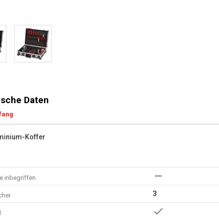
sche Daten
fang
minium-Koffer
 inbegriffen
3
cher
l