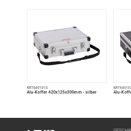
KRT640101S
KRT64010
Alu-Koffer 420x125x300mm - silber
Alu-Kof
GESCHÄ