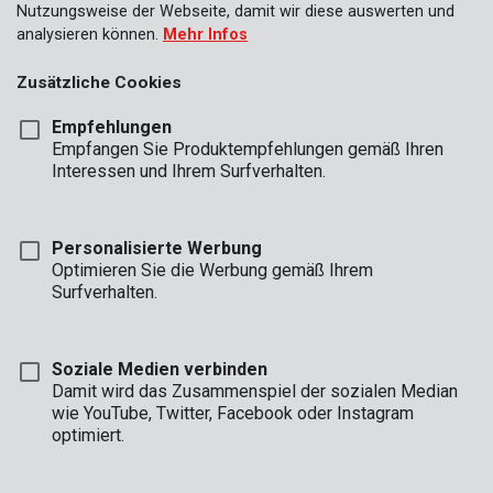
Nutzungsweise der Webseite, damit wir diese auswerten und
analysieren können.
Mehr Infos
Zusätzliche Cookies
Empfehlungen
Empfangen Sie Produktempfehlungen gemäß Ihren
Interessen und Ihrem Surfverhalten.
Personalisierte Werbung
Optimieren Sie die Werbung gemäß Ihrem
Surfverhalten.
Soziale Medien verbinden
Damit wird das Zusammenspiel der sozialen Median
Beschreibung
wie YouTube, Twitter, Facebook oder Instagram
optimiert.
Ein Stechbeitel darf bei keinem Arbeiter fehlen, der Holz
bearbeiten möchte. Dieser Stechbeitel mit 16 mm erlaubt es, bei
Bedarf detailliert zu beiteln.