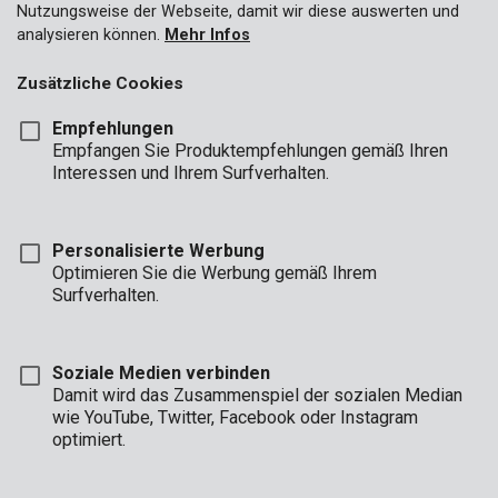
Nutzungsweise der Webseite, damit wir diese auswerten und
analysieren können.
Mehr Infos
Zusätzliche Cookies
Empfehlungen
Empfangen Sie Produktempfehlungen gemäß Ihren
Interessen und Ihrem Surfverhalten.
Personalisierte Werbung
Optimieren Sie die Werbung gemäß Ihrem
Surfverhalten.
Soziale Medien verbinden
Damit wird das Zusammenspiel der sozialen Median
Beschreibung
wie YouTube, Twitter, Facebook oder Instagram
optimiert.
Ein Stechbeitel darf bei keinem Arbeiter fehlen, der Holz
bearbeiten möchte. Dieser kleine Stechbeitel mit 8 mm erlaubt
es, bei Bedarf detailliert zu beiteln.