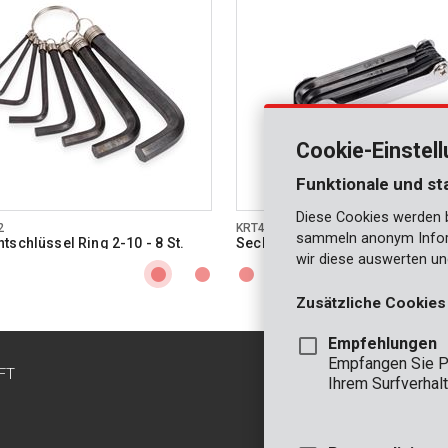
Cookie-Einstel
Funktionale und st
Diese Cookies werden be
2
KRT408101
sammeln anonym Inform
tschlüssel Ring 2-10 - 8 St.
Sechskantschlüssel 1,5-8 - 8 St
wir diese auswerten un
Zusätzliche Cookies
Empfehlungen
Empfangen Sie P
FT
KONTAKT
Ihrem Surfverhalt
INFO
BÜRO