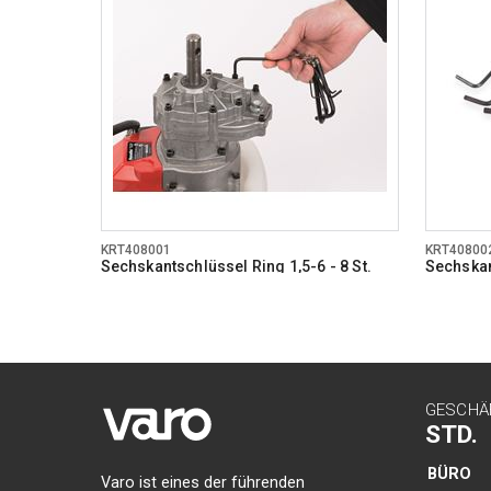
KRT408001
KRT40800
Sechskantschlüssel Ring 1,5-6 - 8 St.
Sechskan
GESCHÄ
STD.
BÜRO
Varo ist eines der führenden