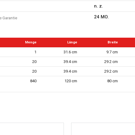
n. z.
24 MO.
e Garantie
Menge
Länge
Breite
1
31.6 cm
9.7 cm
20
39.4 cm
29.2 cm
20
39.4 cm
29.2 cm
840
120 cm
80 cm