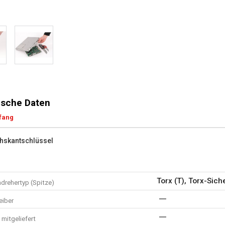
sche Daten
fang
hskantschlüssel
Torx (T), Torx-Sich
drehertyp (Spitze)
eiber
mitgeliefert