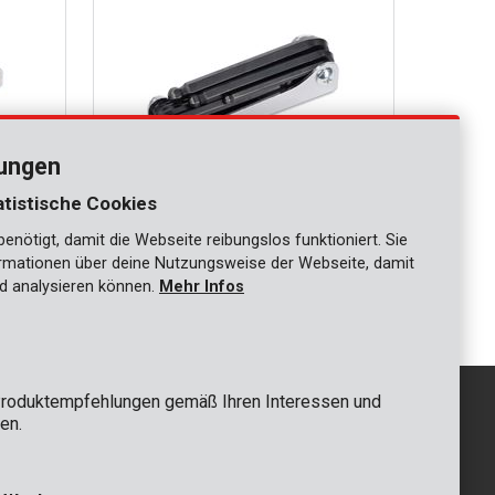
lungen
atistische Cookies
nötigt, damit die Webseite reibungslos funktioniert. Sie
KRT408102
ationen über deine Nutzungsweise der Webseite, damit
.
Sechskantschlüssel Kugelgelenk - 8 St.
d analysieren können.
Mehr Infos
roduktempfehlungen gemäß Ihren Interessen und
en.
GRUNDSÄTZLICH