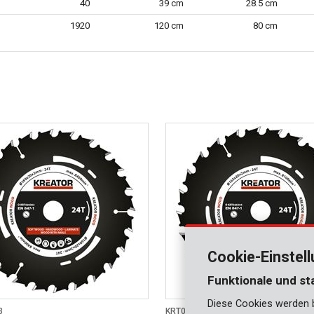
40
39 cm
28.5 cm
1920
120 cm
80 cm
Cookie-Einstel
Funktionale und st
Diese Cookies werden be
3
KRT020304