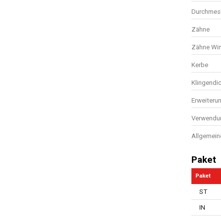
Durchmess
Zähne
Zähne Win
Kerbe
Klingendi
Erweiteru
Verwendun
Allgemein
Paket
Paket
ST
IN