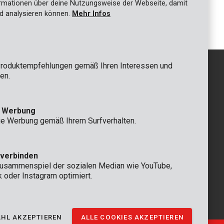
ationen über deine Nutzungsweise der Webseite, damit
mm 24T
Kreissägenblatt Ø 115x20x2,0mm 24T
d analysieren können.
Mehr Infos
roduktempfehlungen gemäß Ihren Interessen und
en.
GRUNDSÄTZLICH
e Werbung
 Rompuy nv
+32 (0)3 292 92 92
ie Werbung gemäß Ihrem Surfverhalten.
aat 9
info@varo.com
n
TECHNISCHER SERVICE
+32 (0)3 292 92 90
 verbinden
support@varo.com
Zusammenspiel der sozialen Median wie YouTube,
k oder Instagram optimiert.
HL AKZEPTIEREN
ALLE COOKIES AKZEPTIEREN