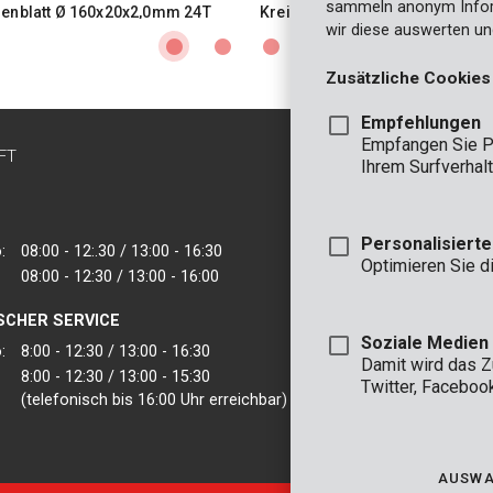
sammeln anonym Inform
enblatt Ø 160x20x2,0mm 24T
Kreissägenblatt Ø 165x20x2,0
wir diese auswerten un
Zusätzliche Cookies
Empfehlungen
Empfangen Sie P
FT
KONTAKT
Ihrem Surfverhalt
INFO
BÜRO
Personalisiert
:
08:00 - 12:.30 / 13:00 - 16:30
VARO - Vic. Van
Optimieren Sie d
08:00 - 12:30 / 13:00 - 16:00
Joseph Van Instr
2500 Lier - Belgie
SCHER SERVICE
VARO IBERICA
Soziale Medien
:
8:00 - 12:30 / 13:00 - 16:30
Damit wird das 
8:00 - 12:30 / 13:00 - 15:30
Twitter, Faceboo
(telefonisch bis 16:00 Uhr erreichbar)
AUSWA