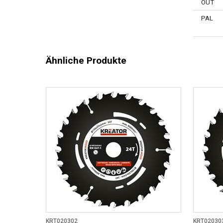
OUT
PAL
Ähnliche Produkte
KRT020302
KRT02030