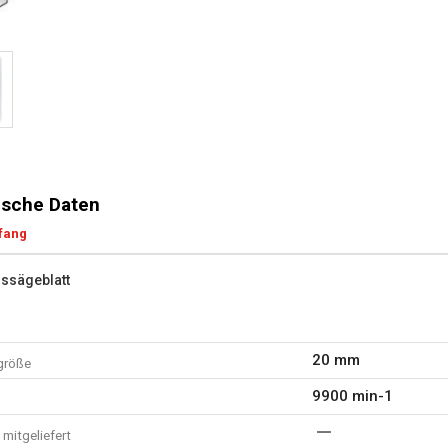
sche Daten
fang
issägeblatt
20 mm
größe
9900 min-1
mitgeliefert