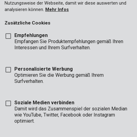
Nutzungsweise der Webseite, damit wir diese auswerten und
analysieren können.
Mehr Infos
Zusätzliche Cookies
Empfehlungen
Empfangen Sie Produktempfehlungen gemäß Ihren
Interessen und Ihrem Surfverhalten.
Personalisierte Werbung
Optimieren Sie die Werbung gemäß Ihrem
Surfverhalten.
Soziale Medien verbinden
Damit wird das Zusammenspiel der sozialen Median
Beschreibung
wie YouTube, Twitter, Facebook oder Instagram
optimiert.
Dieser Betonbohrer eignet sich zum Bohren in Beton. Er weist
einen Durchmesser von Ø6 mm und eine Länge von 100 mm
auf. Die Karbid-Bohrspitze ist meißelförmig, sodass Sie sehr