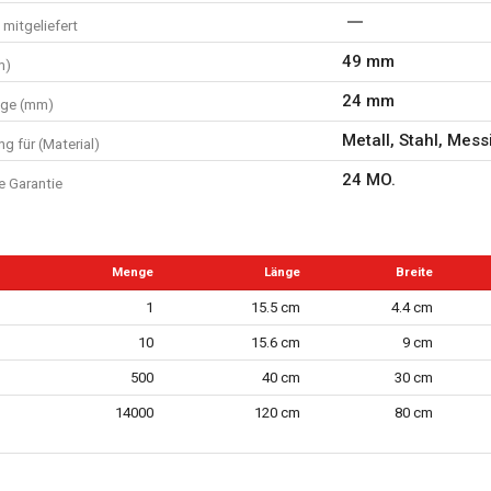
mitgeliefert
49 mm
m)
24 mm
nge (mm)
Metall, Stahl, Mes
g für (Material)
24 MO.
e Garantie
Menge
Länge
Breite
1
15.5 cm
4.4 cm
10
15.6 cm
9 cm
500
40 cm
30 cm
14000
120 cm
80 cm