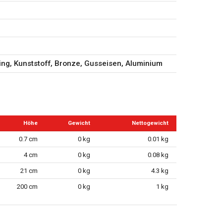
sing, Kunststoff, Bronze, Gusseisen, Aluminium
Höhe
Gewicht
Nettogewicht
0.7 cm
0 kg
0.01 kg
4 cm
0 kg
0.08 kg
21 cm
0 kg
4.3 kg
200 cm
0 kg
1 kg