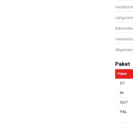
Handbuch 
Länge (m
Arbeitslä
Verwendun
Allgemein
Paket
Paket
ST
IN
OUT
PAL