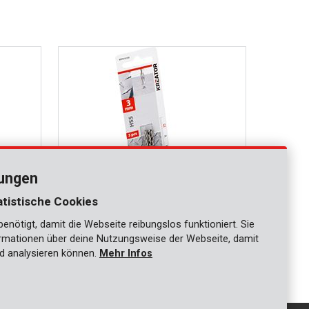
lungen
atistische Cookies
nötigt, damit die Webseite reibungslos funktioniert. Sie
KRT010105
ationen über deine Nutzungsweise der Webseite, damit
Hss bohrer Ø 3x61mm - 3 St.
d analysieren können.
Mehr Infos