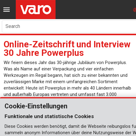
Search
Online-Zeitschrift und Interview
30 Jahre Powerplus
Wir feiern dieses Jahr das 30-jährige Jubiläum von Powerplus.
Was als Name auf einer Verpackung und vier einfachen
Werkzeugen im Regal begann, hat sich zu einer bekannten und
zuverlässigen Marke mit einem umfangreichen Sortiment
entwickelt. Heute ist Powerplus in mehr als 40 Ländern innerhalb
und außerhalb Europas vertreten und umfasst fast 3.000
Produkte.
Cookie-Einstellungen
Das war nur dank der vielen langjährigen und intensiven
Funktionale und statistische Cookies
Partnerschaften möglich, die auf gegenseitigem Respekt und
einem aufrichtigen Interesse am Erfolg des anderen basieren. In
Diese Cookies werden benötigt, damit die Webseite reibungslos fun
den vergangenen 30 Jahren haben wir gemeinsam Großartiges
sammeln anonym Informationen über deine Nutzungsweise der W