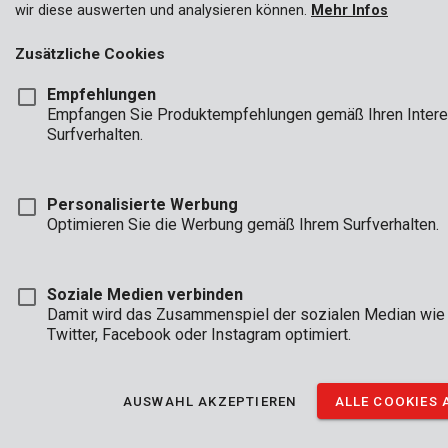
erreicht, und jetzt können Sie alles darüber in
unserer Online-
wir diese auswerten und analysieren können.
Mehr Infos
Zeitschrift
nachlesen.
Zusätzliche Cookies
Oder hören Sie es doch einfach selbst von Jeroen Nys. Sehen
Sie sich hier das vollständige Interview an:
Empfehlungen
Empfangen Sie Produktempfehlungen gemäß Ihren Inter
Surfverhalten.
Personalisierte Werbung
Optimieren Sie die Werbung gemäß Ihrem Surfverhalten.
Soziale Medien verbinden
Damit wird das Zusammenspiel der sozialen Median wie
Twitter, Facebook oder Instagram optimiert.
AUSWAHL AKZEPTIEREN
ALLE COOKIES 