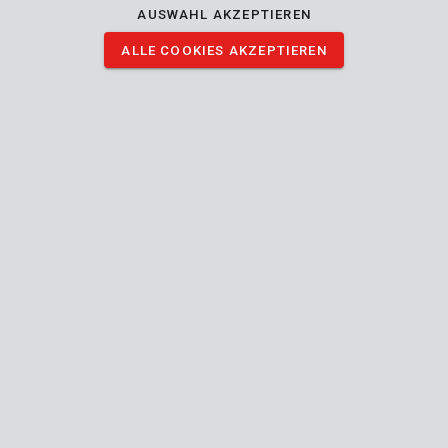
AUSWAHL AKZEPTIEREN
ALLE COOKIES AKZEPTIEREN
KRTS10010
Staubmask FFP1 - 3 St.