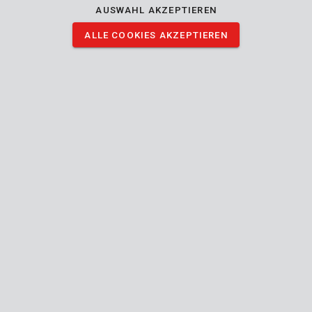
AUSWAHL AKZEPTIEREN
KRT259002
Schleifteller Ø 125mm M14 flexibel
ALLE COOKIES AKZEPTIEREN
KRT259003
Schleifteller Ø 125mm
1