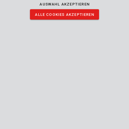
AUSWAHL AKZEPTIEREN
ALLE COOKIES AKZEPTIEREN
KRT001003A
Schneidrad für Fliesenschneider Ø 16mm