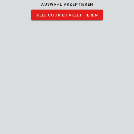
AUSWAHL AKZEPTIEREN
ALLE COOKIES AKZEPTIEREN
KRT011002
SDS Plus Flachmeißel 20x250mm
KRT011003