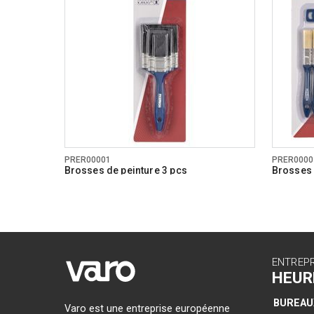
PRER00001
PRER0000
Brosses de peinture 3 pcs
Brosses 
ENTREP
HEUR
BUREAU
Varo est une entreprise européenne