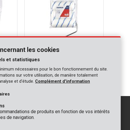
ncernant les cookies
ls et statistiques
PRER00004
inimum nécessaires pour le bon fonctionnement du site.
 pcs
Rouleaux à peinture acrylique 4 pcs
ormations sur votre utilisation, de manière totalement
analyse et d'étude.
Complément d'information
aires
ns
mmandations de produits en fonction de vos intérêts
es de navigation.
GÉNÉRAL