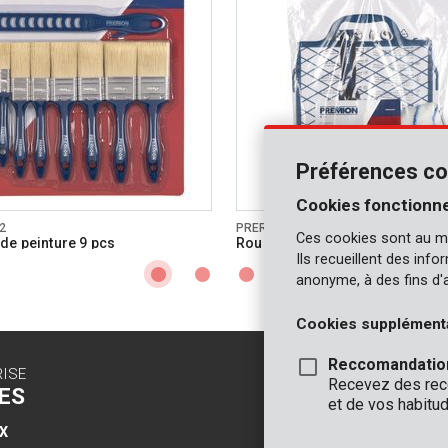
Préférences co
Cookies fonctionne
2
PRER00003
Ces cookies sont au m
de peinture 9 pcs
Rouleaux à peinture acrylique 4
Ils recueillent des inf
anonyme, à des fins d'
Cookies supplément
Reccomandatio
RISE
CONTACT
Recevez des reco
ES
INFO
et de vos habitud
X
BUREAUX