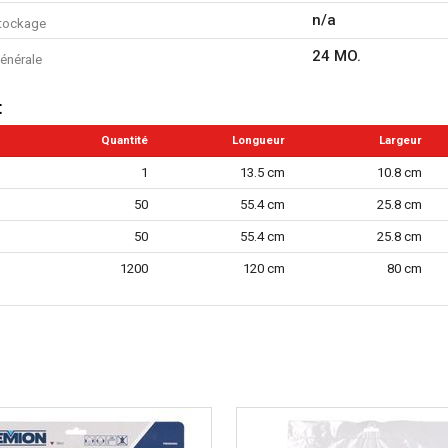
n/a
tockage
24 MO.
énérale
t
Quantité
Longueur
Largeur
1
13.5 cm
10.8 cm
50
55.4 cm
25.8 cm
50
55.4 cm
25.8 cm
1200
120 cm
80 cm