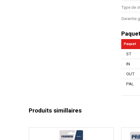
Type de s
Garantie g
Paque
Paquet
ST
IN
OUT
PAL
Produits simillaires