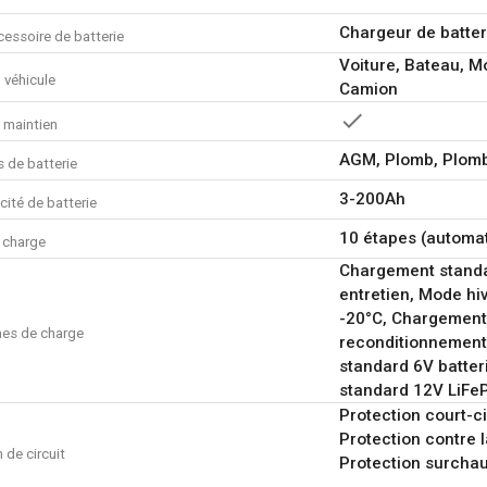
Les principales caractéristiq
Chargeur de batter
essoire de batterie
Puissance nominale : 160 W
Voiture, Bateau, M
Tension de sortie : 12 V
 véhicule
Camion
Pour batteries d’une capaci
Max. courant de charge : 10
 maintien
Type de charge : 10 étapes 
AGM, Plomb, Plomb-
 de batterie
Température opérationnelle 
Longueur du câble : 1.5 m
3-200Ah
ité de batterie
Que contient la boîte ?
10 étapes (automa
 charge
1x chargeur intelligent
Chargement standar
1x mode d'emploi
entretien, Mode hi
-20°C, Chargement
es de charge
reconditionnement,
standard 6V batter
standard 12V LiFeP
Protection court-ci
Protection contre l
 de circuit
Protection surchau
les inversions de 