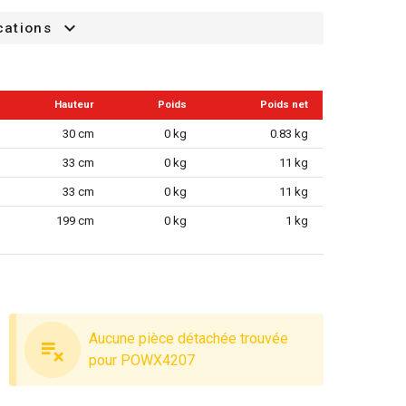
cations
Hauteur
Poids
Poids net
30 cm
0 kg
0.83 kg
33 cm
0 kg
11 kg
33 cm
0 kg
11 kg
199 cm
0 kg
1 kg
Aucune pièce détachée trouvée
pour POWX4207