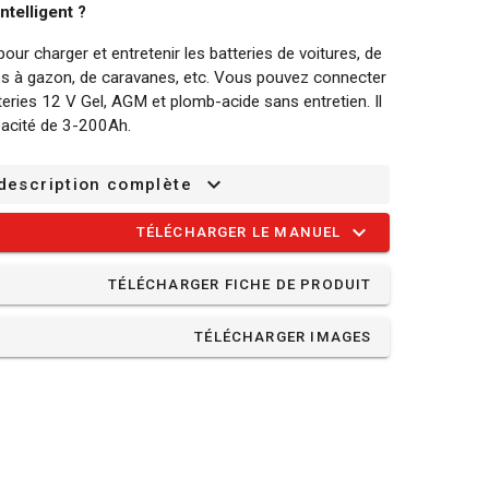
ntelligent ?
pour charger et entretenir les batteries de voitures, de
s à gazon, de caravanes, etc. Vous pouvez connecter
tteries 12 V Gel, AGM et plomb-acide sans entretien. Il
pacité de 3-200Ah.
ur intelligent détermine lui-même le taux de charge
 description complète
ie soit chargée en douceur. Il réduit ainsi le courant de
 maximale ne soit atteinte.
TÉLÉCHARGER LE MANUEL
ient pas comme démarreur de secours ou pour charger
TÉLÉCHARGER FICHE DE PRODUIT
intelligent :
TÉLÉCHARGER IMAGES
des batteries profondément ou totalement
econd. Ce mode permet de recharger les batteries en
erie est doté d'un mode hiver qui lui permet de
même à des températures basses comprises entre -20