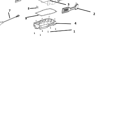
Non applicable
 revêtement souple
 de niveau de batterie
 d'alimentation
36 MO.
énérale