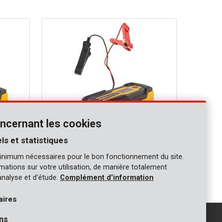
ncernant les cookies
ls et statistiques
POWX4203
inimum nécessaires pour le bon fonctionnement du site.
Chargeur intelligent 12V 120Ah
ormations sur votre utilisation, de manière totalement
analyse et d'étude.
Complément d'information
aires
ns