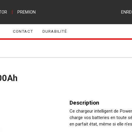
TOR
|
PREMION
ENRE
CONTACT
DURABILITÉ
200Ah
Description
Ce chargeur intelligent de Power
charge vos batteries en toute séc
en parfait état, même si elle n'e