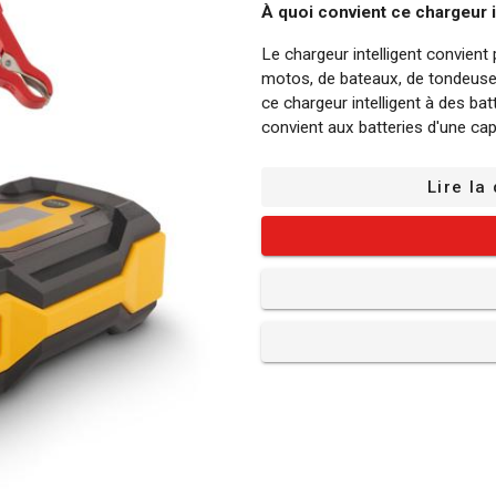
À quoi convient ce chargeur i
Le chargeur intelligent convient 
motos, de bateaux, de tondeuse
ce chargeur intelligent à des ba
convient aux batteries d'une ca
Le microcontrôleur de ce charge
Lire la
idéal et veille à ce que la batter
charge peu avant que la capacité
Notez que le chargeur ne conv
des batteries Li-Ion.
Les avantages de ce chargeur 
Mode Recond : Pour recharger 
déchargées, il existe le mode R
quelques heures.
Mode hiver : le chargeur de batt
fonctionner de manière fiable 