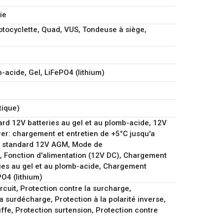
ues techniques :
ie
otocyclette, Quad, VUS, Tondeuse à siège,
té de : 3-200Ah
 A
(automatique)
acide, Gel, LiFePO4 (lithium)
: -20 °C – 40 °C
tique)
d 12V batteries au gel et au plomb-acide, 12V
ver: chargement et entretien de +5°C jusqu'a
 standard 12V AGM, Mode de
 Fonction d'alimentation (12V DC), Chargement
ies au gel et au plomb-acide, Chargement
O4 (lithium)
rcuit, Protection contre la surcharge,
a surdécharge, Protection à la polarité inverse,
ffe, Protection surtension, Protection contre
charge