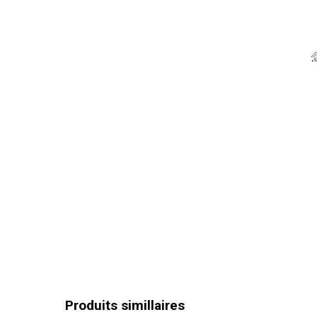
Poignée à
Indicateur
Indicateur
Garantie g
Produits simillaires