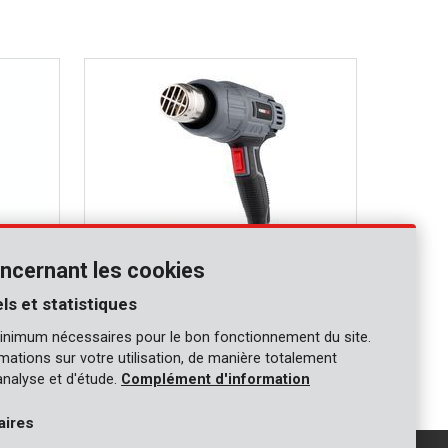
ncernant les cookies
ls et statistiques
POWE80042
inimum nécessaires pour le bon fonctionnement du site.
Décapeur thermique 2000W - 3 acc.
ormations sur votre utilisation, de manière totalement
analyse et d'étude.
Complément d'information
aires