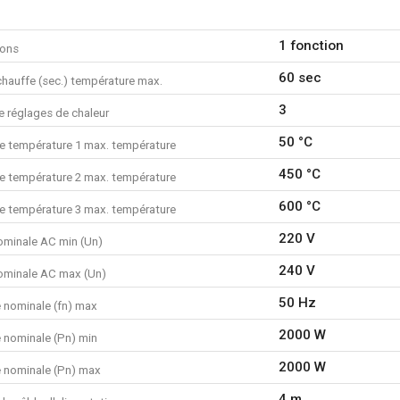
1x buse de diffusion
1x câble d'alimentation
1 fonction
ions
1x mode d'emploi
60 sec
chauffe (sec.) température max.
3
 réglages de chaleur
50 °C
e température 1 max. température
450 °C
e température 2 max. température
600 °C
e température 3 max. température
220 V
ominale AC min (Un)
240 V
ominale AC max (Un)
50 Hz
 nominale (fn) max
2000 W
 nominale (Pn) min
2000 W
 nominale (Pn) max
4 m