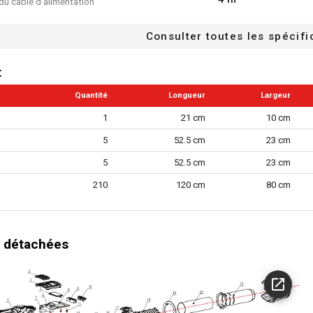
du câble d'alimentation
de chaleur constante
Consulter toutes les spécifi
roide
t
 contre les surcharges
Quantité
Longueur
Largeur
re réglable
1
21 cm
10 cm
ume
5
52.5 cm
23 cm
clus
5
52.5 cm
23 cm
2 #
embouts de réserve inclus
210
120 cm
80 cm
50 °C
temperature
600 °C
e de travail max.
 détachées
n/a
tockage
 revêtement souple
érique