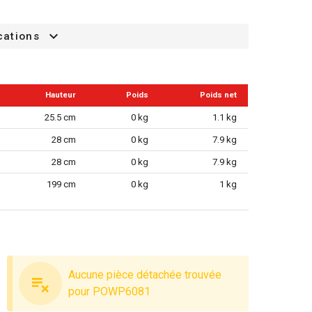
cations
Hauteur
Poids
Poids net
25.5 cm
0 kg
1.1 kg
28 cm
0 kg
7.9 kg
28 cm
0 kg
7.9 kg
199 cm
0 kg
1 kg
Aucune pièce détachée trouvée
pour POWP6081