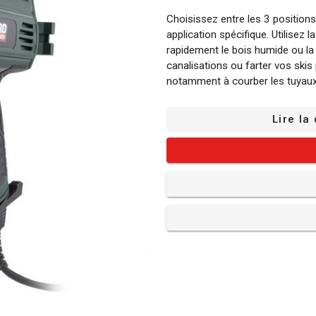
Choisissez entre les 3 positions
application spécifique. Utilisez 
rapidement le bois humide ou la p
canalisations ou farter vos ski
notamment à courber les tuyaux 
éliminer sans effort la peinture.
Lire la
Les avantages de ce décapeu
Poignée calorifugée : La poignée
générée par l'appareil et vous 
Poids léger : À juste 950 g, cet 
confortablement même pendant 
Écran LCD : Vous pouvez facileme
LCD pratique.
Buses : L’appareil est livré par
concentre la chaleur et une buse 