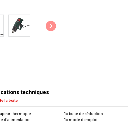
Mobilité : Le câble de 4 m de l
Trucs & astuces :
Un décapeur thermique ne fo
peut tout de même présenter 
hautement inflammable ne se 
thermique.
Ne touchez pas la buse métall
le restera pendant environ 30
Les principales caractéristiq
Puissance nominale : 2000
Nombre de réglages de temp
Min. température de travail: 
Max. température de travail 
ications techniques
Temps de chauffe : 60 sec
e la boîte
Longueur de câble : 4 m
Que contient la boîte ?
apeur thermique
1x buse de réduction
le d'alimentation
1x mode d'emploi
1x décapeur thermique
1x buse de réduction