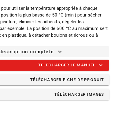
 pour utiliser la température appropriée à chaque
la position la plus basse de 50 °C (min.) pour sécher
einture, éliminer les adhésifs, dégeler les
s par exemple. La position de 600 °C au maximum sert
en plastique, à détacher boulons et écrous ou à
 description complète
r thermique :
 est très isolée. Elle vous protège de la chaleur
TÉLÉCHARGER LE MANUEL
permet de le tenir fermement à tout moment.
TÉLÉCHARGER FICHE DE PRODUIT
outil est léger de sorte que vous pouvez travailler
de longues périodes.
TÉLÉCHARGER IMAGES
nt lire la température que vous utilisez sur l'écran
 défaut avec 2 buses : une buse de réduction qui
qui diffuse la chaleur.