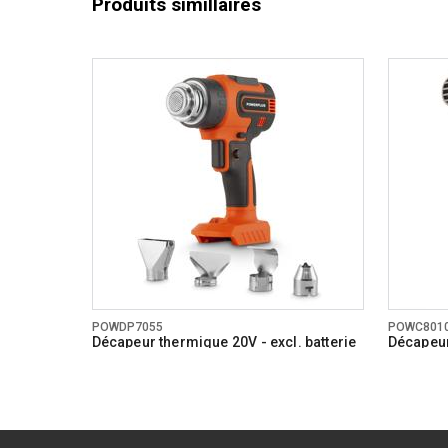
Produits simillaires
POWDP7055
POWC801
Décapeur thermique 20V - excl. batterie
Décapeu
et chargeur - 4 acc.