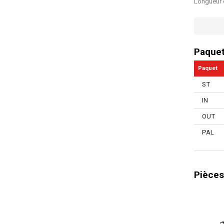
Longueur 
Contrôle 
Poignée f
Paque
Protection
Paquet
Températu
ST
Poids pl
IN
Manuel in
OUT
Nombre d'
PAL
Min work 
Températur
Pièces
Type de s
Poignée à
Écran num