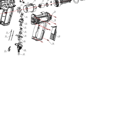
 d'alimentation
48 MO.
énérale