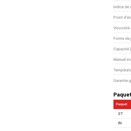
Indice de 
Point d'éc
Viscosité 
Forme de 
Capacité (
Manuel in
Températur
Garantie g
Paque
Paquet
ST
IN