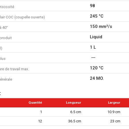
98
viscosité
245 °C
lair COC (coupelle ouverte)
150 mm²/s
à 40°
Liquid
produit
1 L
l)
clus
120 °C
e de travail max.
24 MO.
énérale
t
Quantité
Longueur
Largeur
1
6.5 cm
10.9 cm
12
36.5 cm
23 cm