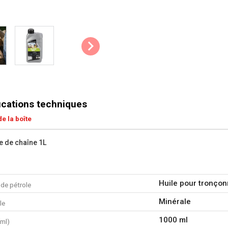
ications techniques
e la boîte
le de chaîne 1L
Huile pour tronço
 de pétrole
Minérale
le
1000 ml
(ml)