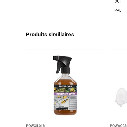
OUT
PAL
Produits simillaires
POWOIL018
POWACG8