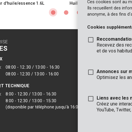
Ces cookies sont au m
ur d'huile/essence 1.6L
Huile de chaîne 5L
Ils recueillent des inf
anonyme, à des fins d'
Cookies supplément
Reccomandatio
RISE
CONTACT
Recevez des reco
ES
INFO
et de vos habitud
X
BUREAUX
:
08:00 - 12:.30 / 13:00 - 16:30
VARO - Vic. Van
Annonces sur 
08:00 - 12:30 / 13:00 - 16:00
Joseph Van Instr
Optimisez les an
2500 Lier - Belgi
T TECHNIQUE
VARO IBERICA
:
8:00 - 12:30 / 13:00 - 16:30
Liens avec les 
8:00 - 12:30 / 13:00 - 15:30
Créez une intera
(disponible par téléphone jusqu'à 16:00)
YouTube, Twitter