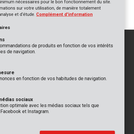
inimum nécessaires pour le bon fonctionnement du site.
Huile de compresseur 1L
ormations sur votre utilisation, de manière totalement
analyse et d'étude.
Complément d'information
aires
ns
mmandations de produits en fonction de vos intérêts
es de navigation.
GÉNÉRAL
 Rompuy nv
+32 (0)3 292 92 92
mesure
aat 9
info@varo.com
nonces en fonction de vos habitudes de navigation.
que
SUPPORT TECHNIQUE
+32 (0)3 292 92 90
support@varo.com
médias sociaux
ction optimale avec les médias sociaux tels que
, Facebook et Instagram.