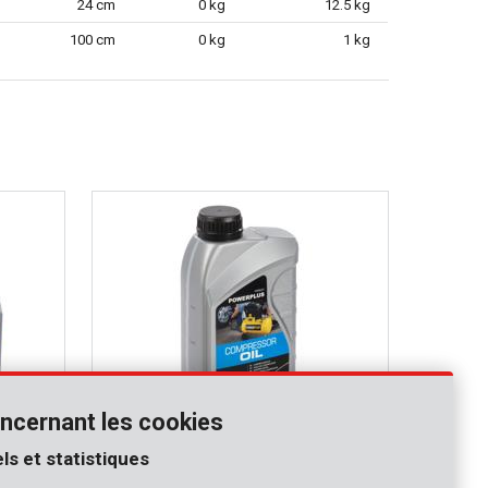
24 cm
0 kg
12.5 kg
100 cm
0 kg
1 kg
ncernant les cookies
ls et statistiques
POWOIL012