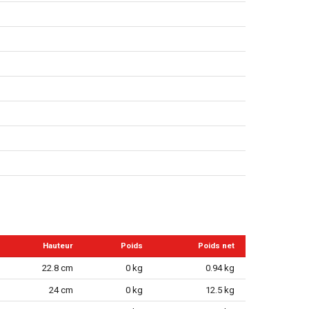
Hauteur
Poids
Poids net
22.8 cm
0 kg
0.94 kg
24 cm
0 kg
12.5 kg