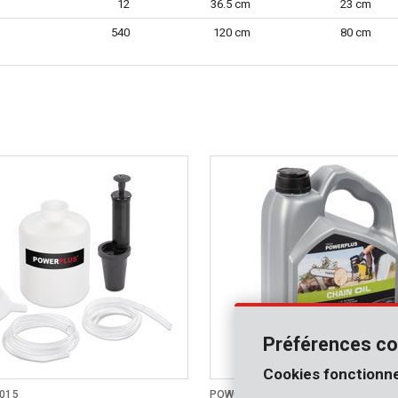
12
36.5 cm
23 cm
540
120 cm
80 cm
Préférences co
Cookies fonctionne
015
POWOIL006