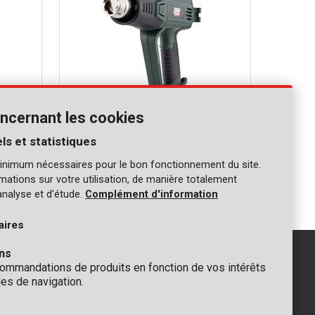
ncernant les cookies
ls et statistiques
POWP6081
inimum nécessaires pour le bon fonctionnement du site.
Décapeur thermique 2000W - 2 acc.
ormations sur votre utilisation, de manière totalement
analyse et d'étude.
Complément d'information
aires
ns
mmandations de produits en fonction de vos intérêts
es de navigation.
GÉNÉRAL