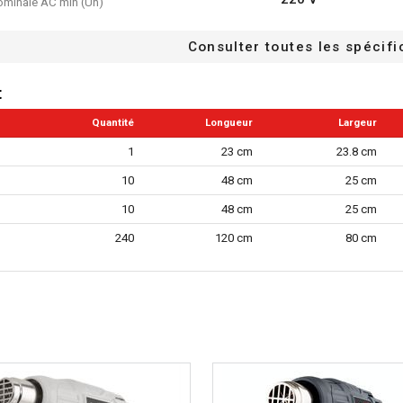
ominale AC min (Un)
240 V
ominale AC max (Un)
Consulter toutes les spécifi
50 Hz
 nominale (fn) max
t
2000 W
 nominale (Pn) max
Quantité
Longueur
Largeur
1.8 m
du câble d'alimentation
1
23 cm
23.8 cm
de chaleur constante
10
48 cm
25 cm
roide
10
48 cm
25 cm
 contre les surcharges
240
120 cm
80 cm
re réglable
ume
clus
3 #
embouts de réserve inclus
350 °C
temperature