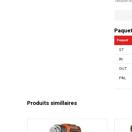
Tension n
Tension n
Fréquence
Paque
Puissance
Paquet
Longueur 
ST
Contrôle 
IN
Poignée f
OUT
Protection
PAL
Températu
Poids pl
Produits simillaires
Manuel in
Nombre d'
Min work 