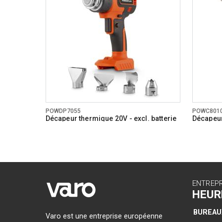
Températur
Type de s
Poignée à
Écran num
Indicateur
Garantie g
POWDP7055
POWC801
Décapeur thermique 20V - excl. batterie
Décapeu
et chargeur - 4 acc.
ENTREP
HEUR
BUREAU
Varo est une entreprise européenne