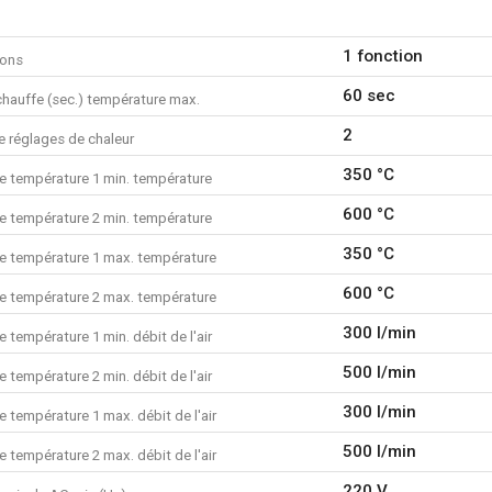
Puissance nominale : 2000
Nombre de réglages de temp
1 fonction
ions
Min. température de travail:
Max. température de travail 
60 sec
chauffe (sec.) température max.
Temps de chauffe : 60 sec
2
Longueur de câble : 1.8 m
 réglages de chaleur
Que contient la boîte ?
350 °C
e température 1 min. température
1x décapeur thermique
600 °C
e température 2 min. température
1x buse protège-vitre
1x buse de réduction
350 °C
e température 1 max. température
1x buse à réflecteur
600 °C
e température 2 max. température
1x mode d'emploi
300 l/min
 température 1 min. débit de l'air
500 l/min
 température 2 min. débit de l'air
300 l/min
 température 1 max. débit de l'air
500 l/min
 température 2 max. débit de l'air
220 V