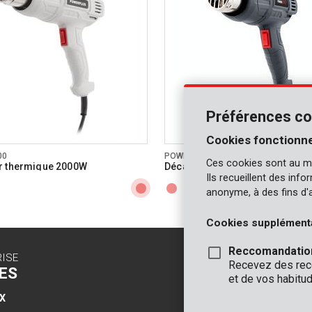
600 °C
e de travail max.
n/a
tockage
 revêtement souple
érique
Préférences co
 d'alimentation
24 MO.
Cookies fonctionne
énérale
00
POWE80041
Ces cookies sont au m
r thermique 2000W
Décapeur thermique 2000W
Ils recueillent des inf
anonyme, à des fins d'
Cookies supplément
Reccomandatio
RISE
CONTACT
Recevez des reco
ES
INFO
et de vos habitud
X
BUREAUX